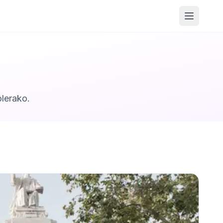
Menua ir
olerako.