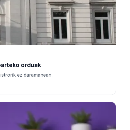
parteko orduak
istrorik ez daramanean.