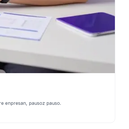
zure enpresan, pausoz pauso.