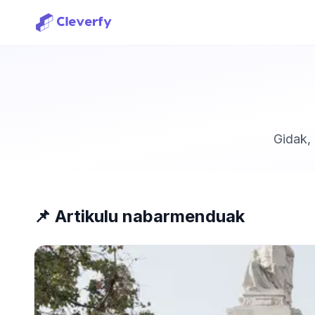
Gidak, 
📌 Artikulu nabarmenduak
Saioa hasi