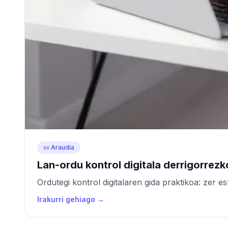
📜 Araudia
Lan-ordu kontrol digitala derrigorre
Ordutegi kontrol digitalaren gida praktikoa: zer 
Irakurri gehiago →