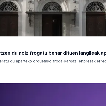
tzen du noiz frogatu behar dituen langileak a
teratu du aparteko orduetako froga-kargaz, enpresak erreg