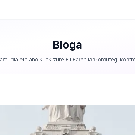
Bloga
araudia eta aholkuak zure ETEaren lan-ordutegi kontr