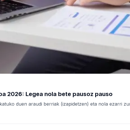
zkoa 2026: Legea nola bete pausoz pauso
eskatuko duen araudi berriak (izapidetzen) eta nola ezarri 