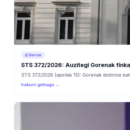
📰 Berriak
STS 372/2026: Auzitegi Gorenak finka
STS 372/2026 (apirilak 15): Gorenak doktrina ba
Irakurri gehiago →