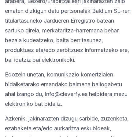
arabera, Bezero/Erabiltzaileari jakinarazten zaio
ematen dizkigun datu pertsonalak Baldium SL-ren
Probatu doan
titulartasuneko Jardueren Erregistro batean
sartuko direla, merkataritza-harremana behar
bezala kudeatzeko, baita berritasunez,
produktuez eta/edo zerbitzuez informatzeko ere,
bai idatziz bai elektronikoki.
Edozein unetan, komunikazio komertzialen
bidalketarako emandako baimena baliogabetu
ahal izango du, info@cleverfy.es helbidera mezu
elektroniko bat bidaliz.
Azkenik, jakinarazten dizugu sarbide, zuzenketa,
ezabaketa eta/edo aurkaritza eskubideak,