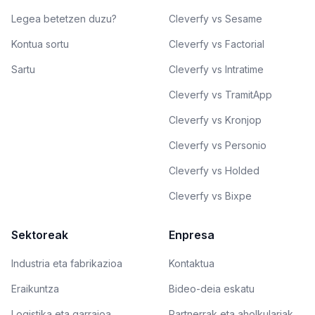
Legea betetzen duzu?
Cleverfy vs Sesame
Kontua sortu
Cleverfy vs Factorial
Sartu
Cleverfy vs Intratime
Cleverfy vs TramitApp
Cleverfy vs Kronjop
Cleverfy vs Personio
Cleverfy vs Holded
Cleverfy vs Bixpe
Sektoreak
Enpresa
Industria eta fabrikazioa
Kontaktua
Eraikuntza
Bideo-deia eskatu
Logistika eta garraioa
Partnerrak eta aholkulariak