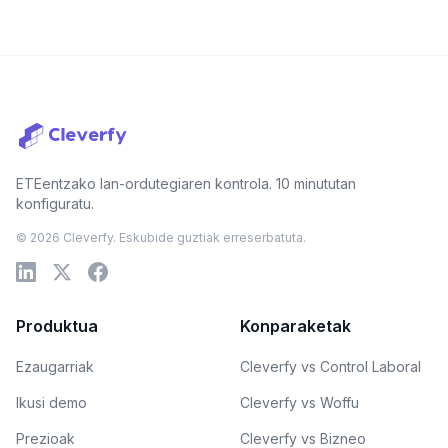
ETEentzako lan-ordutegiaren kontrola. 10 minututan
konfiguratu.
© 2026 Cleverfy. Eskubide guztiak erreserbatuta.
Produktua
Konparaketak
Ezaugarriak
Cleverfy vs Control Laboral
Ikusi demo
Cleverfy vs Woffu
Prezioak
Cleverfy vs Bizneo