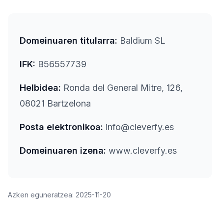
Domeinuaren titularra:
Baldium SL
IFK:
B56557739
Helbidea:
Ronda del General Mitre, 126,
08021 Bartzelona
Posta elektronikoa:
info@cleverfy.es
Domeinuaren izena:
www.cleverfy.es
Azken eguneratzea: 2025-11-20