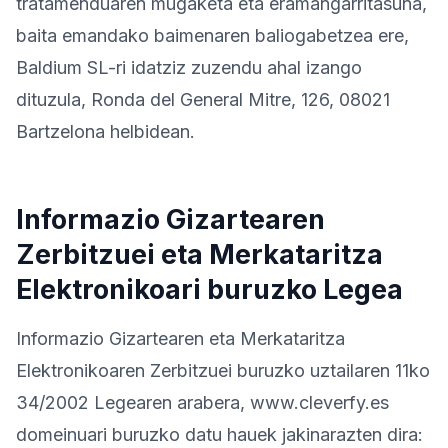
tratamenduaren mugaketa eta eramangarritasuna,
baita emandako baimenaren baliogabetzea ere,
Baldium SL-ri idatziz zuzendu ahal izango
dituzula, Ronda del General Mitre, 126, 08021
Bartzelona helbidean.
Informazio Gizartearen
Zerbitzuei eta Merkataritza
Elektronikoari buruzko Legea
Informazio Gizartearen eta Merkataritza
Elektronikoaren Zerbitzuei buruzko uztailaren 11ko
34/2002 Legearen arabera, www.cleverfy.es
domeinuari buruzko datu hauek jakinarazten dira: