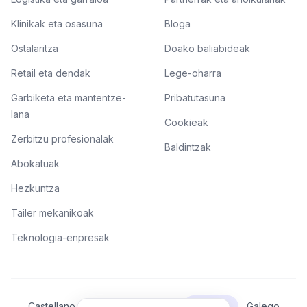
Klinikak eta osasuna
Bloga
Ostalaritza
Doako baliabideak
Retail eta dendak
Lege-oharra
Garbiketa eta mantentze-
Pribatutasuna
lana
Cookieak
Zerbitzu profesionalak
Baldintzak
Abokatuak
Hezkuntza
Tailer mekanikoak
Teknologia-enpresak
Castellano
Català
Valencià
Euskera
Galego