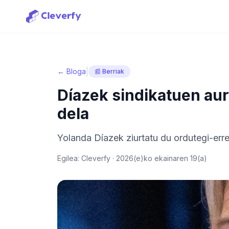
|
← Bloga
📰 Berriak
Díazek sindikatuen aur
dela
Yolanda Díazek ziurtatu du ordutegi-erreg
Egilea: Cleverfy ·
2026(e)ko ekainaren 19(a)
Saioa hasi