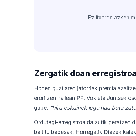
Ez itxaron azken mo
Zergatik doan erregistroa
Honen guztiaren jatorriak premia azaltze
erori zen irailean PP, Vox eta Juntsek o
gabe:
“hiru eskuinek lege hau bota zut
Ordutegi-erregistroa da zutik geratzen 
baititu babesak. Horregatik Díazek kale