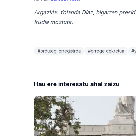
Argazkia: Yolanda Díaz, bigarren presi
Irudia moztuta.
#ordutegi erregistroa
#errege dekretua
#y
Hau ere interesatu ahal zaizu