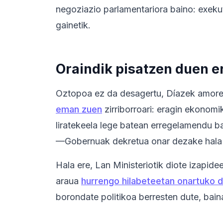
negoziazio parlamentariora baino: exeku
gainetik.
Oraindik pisatzen duen 
Oztopoa ez da desagertu, Díazek amore 
eman zuen
zirriborroari: eragin ekonom
liratekeela lege batean erregelamendu ba
—Gobernuak dekretua onar dezake hala e
Hala ere, Lan Ministeriotik diote izapide
araua
hurrengo hilabeteetan onartuko de
borondate politikoa berresten dute, baina