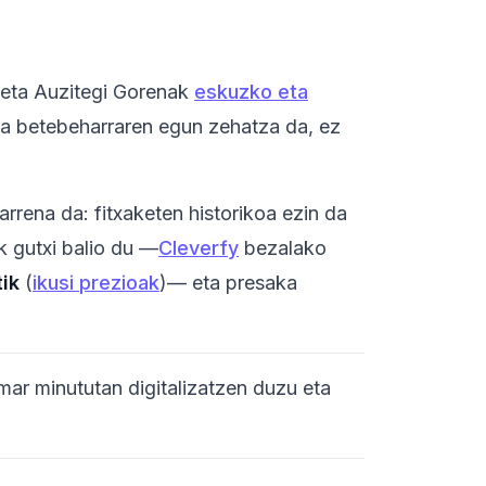
o eta Auzitegi Gorenak
eskuzko eta
na betebeharraren egun zehatza da, ez
rrena da: fitxaketen historikoa ezin da
k gutxi balio du —
Cleverfy
bezalako
tik
(
ikusi prezioak
)— eta presaka
amar minututan digitalizatzen duzu eta