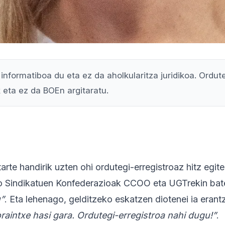
informatiboa du eta ez da aholkularitza juridikoa. Ordute
k eta ez da BOEn argitaratu.
arte handirik uzten ohi ordutegi-erregistroaz hitz egit
o Sindikatuen Konfederazioak CCOO eta UGTrekin bate
u”
. Eta lehenago, gelditzeko eskatzen diotenei ia eran
oraintxe hasi gara. Ordutegi-erregistroa nahi dugu!”
.