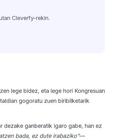
utan Cleverfy-rekin.
 zen lege bidez, eta lege hori Kongresuan
aldian gogoratu zuen biribilketarik
ar dezake ganberatik igaro gabe, han ez
zatzen bada, ez dute irabaziko”
—