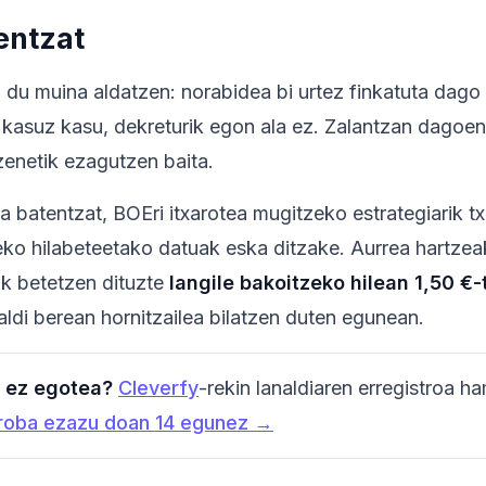
entzat
z du muina aldatzen: norabidea bi urtez finkatuta dag
 kasuz kasu, dekreturik egon ala ez. Zalantzan dagoe
 zenetik ezagutzen baita.
 batentzat, BOEri itxarotea mugitzeko estrategiarik txa
reko hilabeteetako datuak eska ditzake. Aurrea hartzea
ak betetzen dituzte
langile bakoitzeko hilean 1,50 €-
ldi berean hornitzailea bilatzen duten egunean.
 ez egotea?
Cleverfy
-rekin lanaldiaren erregistroa h
roba ezazu doan 14 egunez →