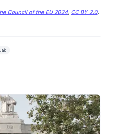
the Council of the EU 2024
,
CC BY 2.0
.
uak