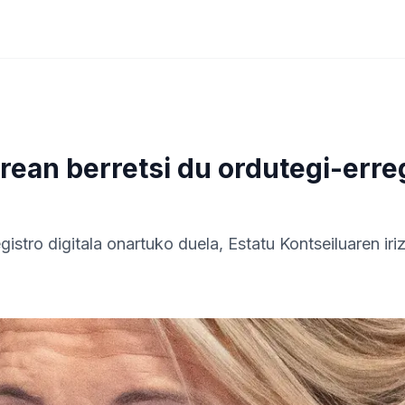
rean berretsi du ordutegi-erre
istro digitala onartuko duela, Estatu Kontseiluaren iri