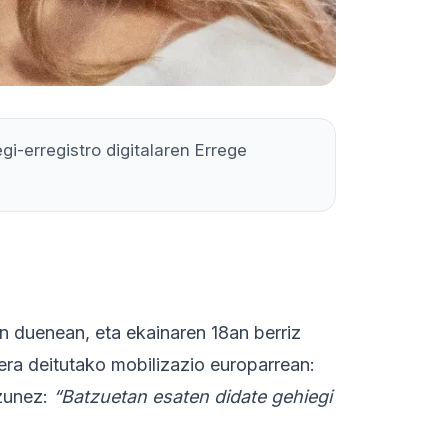
gi-erregistro digitalaren Errege
en duenean, eta ekainaren 18an berriz
ra deitutako mobilizazio europarrean:
tzunez:
“Batzuetan esaten didate gehiegi