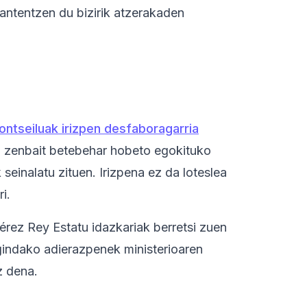
antentzen du bizirik atzerakaden
ontseiluak irizpen desfaboragarria
en zenbait betebehar hobeto egokituko
einalatu zituen. Irizpena ez da loteslea
i.
Pérez Rey Estatu idazkariak berretsi zuen
gindako adierazpenek ministerioaren
z dena.