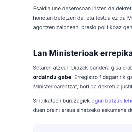
Esaldia une deserosoan iristen da dekre
honetan betetzen da, eta testua ez da Mi
agortzen zaionean, presio politikoaz ge
Lan Ministerioak errepik
Setaren atzean Díazek bandera gisa erab
ordaindu gabe
. Erregistro fidagarririk
Ministerioarentzat, hori da dekretua jus
Sindikatuen buruzagiek
egun batzuk le
duen orain: araua sinatzeko eskumena d