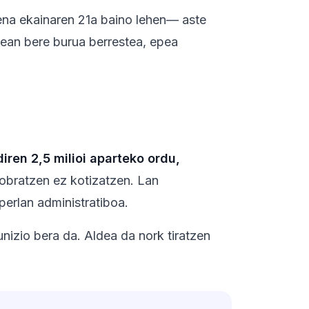
ena ekainaren 21a baino lehen— aste
atean bere burua berrestea, epea
iren 2,5 milioi aparteko ordu,
 kobratzen ez kotizatzen. Lan
perlan administratiboa.
unizio bera da. Aldea da nork tiratzen