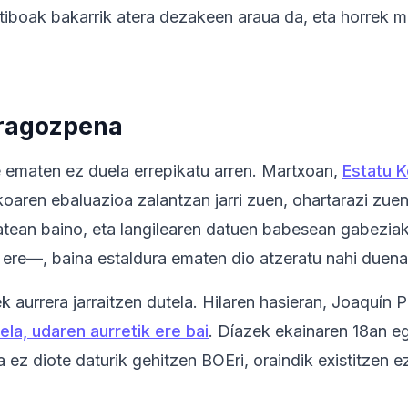
tiboak bakarrik atera dezakeen araua da, eta horrek m
eragozpena
ematen ez duela errepikatu arren. Martxoan,
Estatu K
ikoaren ebaluazioa zalantzan jarri zuen, ohartarazi zu
tean baino, eta langilearen datuen babesean gabeziak s
re—, baina estaldura ematen dio atzeratu nahi duenar
ek aurrera jarraitzen dutela. Hilaren hasieran, Joaquín 
la, udaren aurretik ere bai
. Díazek ekainaren 18an e
 ez diote daturik gehitzen BOEri, oraindik existitzen e