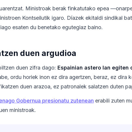
tuarentzat. Ministroak berak finkatutako epea —onarp
nistroen Kontseilutik igaro. Díazek ekitaldi sindikal b
hiago esaten du benetako egutegiaz baino.
atzen duen argudioa
iltzen duen zifra dago:
Espainian astero lan egiten d
 gabe, ordu horiek inon ez dira agertzen, beraz, ez dira
tifikatzen duen arazoa, ez patronalek salatzen duten pa
henago Gobernua presionatu zutenean
erabili zuten m
uen ministroak.