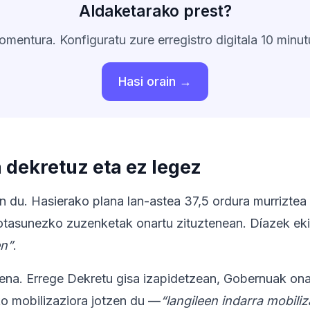
Aldaketarako prest?
mentura. Konfiguratu zure erregistro digitala 10 minut
Hasi orain →
 dekretuz eta ez legez
n du. Hasierako plana lan-astea 37,5 ordura murriztea
sotasunezko zuzenketak onartu zituztenean. Díazek ekit
en”
.
dena. Errege Dekretu gisa izapidetzean, Gobernuak on
ko mobilizaziora jotzen du —
“langileen indarra mobili