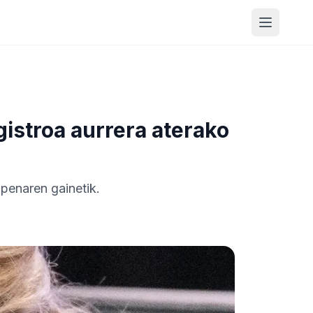
Menua ir
gistroa aurrera aterako
zpenaren gainetik.