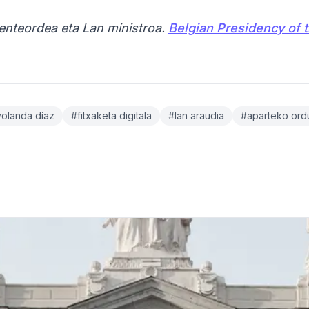
denteordea eta Lan ministroa.
Belgian Presidency of 
olanda díaz
#fitxaketa digitala
#lan araudia
#aparteko ord