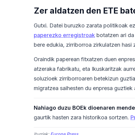
Zer aldatzen den ETE bat
Gutxi. Datei buruzko zarata politikoak e
paperezko erregistroak
botatzen ari da
bere edukia, zirriborroa zirkulatzen hasi
Oraindik paperean fitxatzen duen enpresa
atzeraka fabrikatu, eta Ikuskaritzak aur
soluzioek zirriborroaren betekizun guzti
migratzea saihesten du enpresa guztiek a
Nahiago duzu BOEk dioenaren mende
gaurtik hasten zara historikoa sortzen.
P
Iturriak:
Europa Press
.