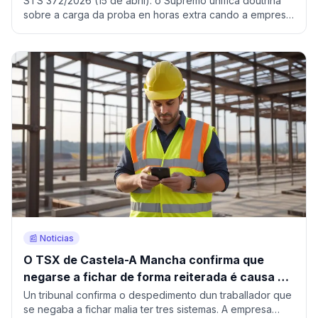
STS 372/2026 (15 de abril): o Supremo unifica doutrina
sobre a carga da proba en horas extra cando a empresa
non leva rexistro.
📰 Noticias
O TSX de Castela-A Mancha confirma que
negarse a fichar de forma reiterada é causa de
despedimento procedente
Un tribunal confirma o despedimento dun traballador que
se negaba a fichar malia ter tres sistemas. A empresa