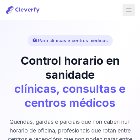
Abri
🏥 Para clínicas e centros médicos
Control horario en
sanidade
clínicas, consultas e
centros médicos
Quendas, gardas e parciais que non caben nun
horario de oficina, profesionais que rotan entre
centros e recepcións que non poden parar entre
Iniciar sesión