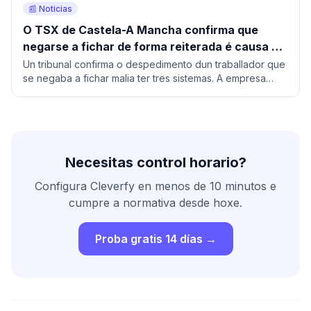
📰 Noticias
O TSX de Castela-A Mancha confirma que
negarse a fichar de forma reiterada é causa de
despedimento procedente
Un tribunal confirma o despedimento dun traballador que
se negaba a fichar malia ter tres sistemas. A empresa
reconstruíu a súa xornada coa xeolocalización.
Necesitas control horario?
Configura Cleverfy en menos de 10 minutos e
cumpre a normativa desde hoxe.
Proba gratis 14 días →