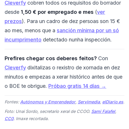
Cleverfy
cobren todos os requisitos do borrador
desde
1,50 € por empregado e mes
(
ver
prezos
). Para un cadro de dez persoas son 15 €
ao mes, menos que a
sanción mínima por un só
incumprimento
detectado nunha inspección.
Prefires chegar cos deberes feitos?
Con
Cleverfy
dixitalizas o rexistro de xornada en dez
minutos e empezas a xerar histórico antes de que
o BOE te obrigue.
Próbao gratis 14 días →
Fontes:
Autónomos y Emprendedor
,
Servimedia
,
elDiario.es
.
Foto: Unai Sordo, secretario xeral de CCOO.
Sami Falafel
,
CC0
. Imaxe recortada.