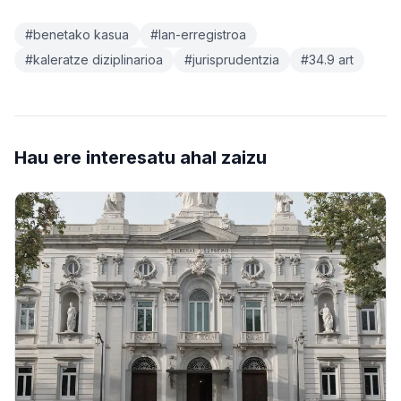
#benetako kasua
#lan-erregistroa
#kaleratze diziplinarioa
#jurisprudentzia
#34.9 art
Hau ere interesatu ahal zaizu