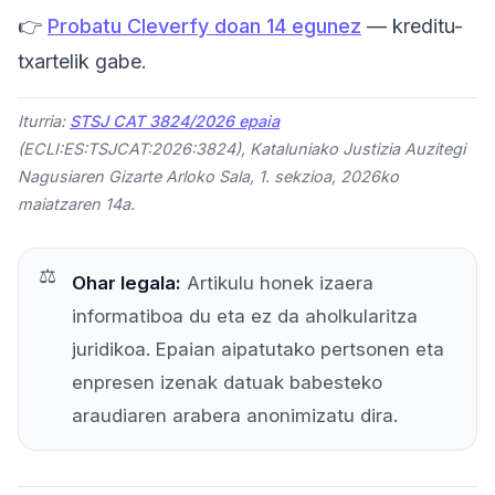
👉
Probatu Cleverfy doan 14 egunez
— kreditu-
txartelik gabe.
Iturria:
STSJ CAT 3824/2026 epaia
(ECLI:ES:TSJCAT:2026:3824), Kataluniako Justizia Auzitegi
Nagusiaren Gizarte Arloko Sala, 1. sekzioa, 2026ko
maiatzaren 14a.
Ohar legala:
Artikulu honek izaera
informatiboa du eta ez da aholkularitza
juridikoa. Epaian aipatutako pertsonen eta
enpresen izenak datuak babesteko
araudiaren arabera anonimizatu dira.