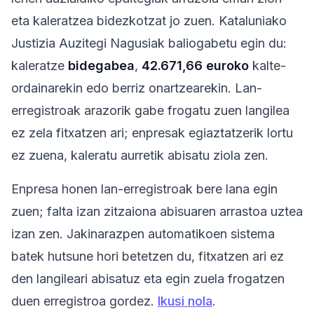
eta kaleratzea bidezkotzat jo zuen. Kataluniako
Justizia Auzitegi Nagusiak baliogabetu egin du:
kaleratze
bidegabea
,
42.671,66 euroko
kalte-
ordainarekin edo berriz onartzearekin. Lan-
erregistroak arazorik gabe frogatu zuen langilea
ez zela fitxatzen ari; enpresak egiaztatzerik lortu
ez zuena, kaleratu aurretik abisatu ziola zen.
Enpresa honen lan-erregistroak bere lana egin
zuen; falta izan zitzaiona abisuaren arrastoa uztea
izan zen. Jakinarazpen automatikoen sistema
batek hutsune hori betetzen du, fitxatzen ari ez
den langileari abisatuz eta egin zuela frogatzen
duen erregistroa gordez.
Ikusi nola
.