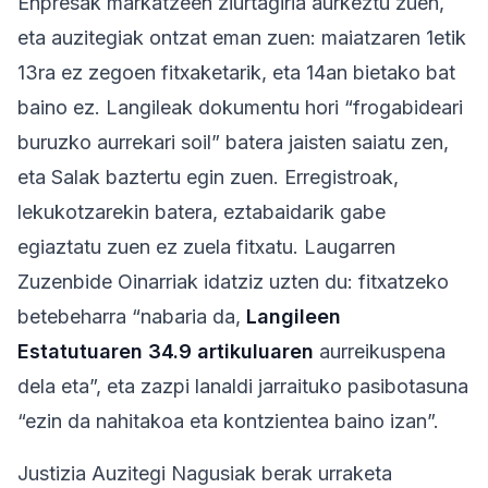
Enpresak markatzeen ziurtagiria aurkeztu zuen,
eta auzitegiak ontzat eman zuen: maiatzaren 1etik
13ra ez zegoen fitxaketarik, eta 14an bietako bat
baino ez. Langileak dokumentu hori “frogabideari
buruzko aurrekari soil” batera jaisten saiatu zen,
eta Salak baztertu egin zuen. Erregistroak,
lekukotzarekin batera, eztabaidarik gabe
egiaztatu zuen ez zuela fitxatu. Laugarren
Zuzenbide Oinarriak idatziz uzten du: fitxatzeko
betebeharra “nabaria da,
Langileen
Estatutuaren 34.9 artikuluaren
aurreikuspena
dela eta”, eta zazpi lanaldi jarraituko pasibotasuna
“ezin da nahitakoa eta kontzientea baino izan”.
Justizia Auzitegi Nagusiak berak urraketa