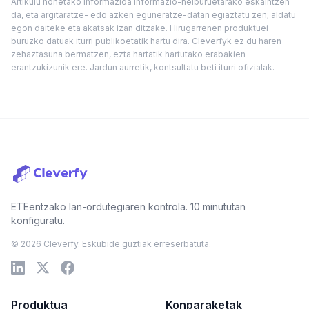
Artikulu honetako informazioa informazio-helburuetarako eskaintzen
da, eta argitaratze- edo azken eguneratze-datan egiaztatu zen; aldatu
egon daiteke eta akatsak izan ditzake. Hirugarrenen produktuei
buruzko datuak iturri publikoetatik hartu dira. Cleverfyk ez du haren
zehaztasuna bermatzen, ezta hartatik hartutako erabakien
erantzukizunik ere. Jardun aurretik, kontsultatu beti iturri ofizialak.
ETEentzako lan-ordutegiaren kontrola. 10 minututan
konfiguratu.
© 2026 Cleverfy. Eskubide guztiak erreserbatuta.
Produktua
Konparaketak