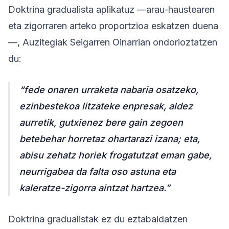
Doktrina gradualista aplikatuz —arau-haustearen
eta zigorraren arteko proportzioa eskatzen duena
—, Auzitegiak Seigarren Oinarrian ondorioztatzen
du:
“fede onaren urraketa nabaria osatzeko,
ezinbestekoa litzateke enpresak, aldez
aurretik, gutxienez bere gain zegoen
betebehar horretaz ohartarazi izana; eta,
abisu zehatz horiek frogatutzat eman gabe,
neurrigabea da falta oso astuna eta
kaleratze-zigorra aintzat hartzea.”
Doktrina gradualistak ez du eztabaidatzen