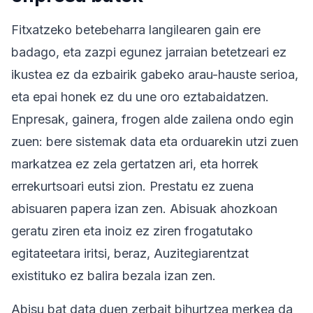
Fitxatzeko betebeharra langilearen gain ere
badago, eta zazpi egunez jarraian betetzeari ez
ikustea ez da ezbairik gabeko arau-hauste serioa,
eta epai honek ez du une oro eztabaidatzen.
Enpresak, gainera, frogen alde zailena ondo egin
zuen: bere sistemak data eta orduarekin utzi zuen
markatzea ez zela gertatzen ari, eta horrek
errekurtsoari eutsi zion. Prestatu ez zuena
abisuaren papera izan zen. Abisuak ahozkoan
geratu ziren eta inoiz ez ziren frogatutako
egitateetara iritsi, beraz, Auzitegiarentzat
existituko ez balira bezala izan zen.
Abisu bat data duen zerbait bihurtzea merkea da