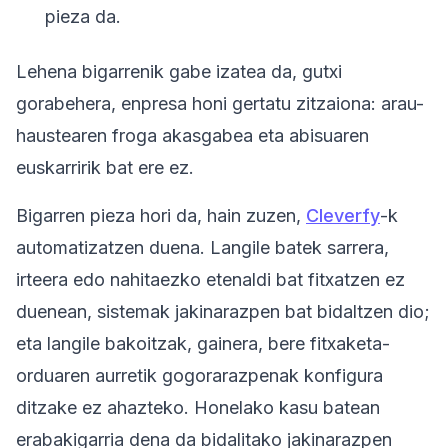
pieza da.
Lehena bigarrenik gabe izatea da, gutxi
gorabehera, enpresa honi gertatu zitzaiona: arau-
haustearen froga akasgabea eta abisuaren
euskarririk bat ere ez.
Bigarren pieza hori da, hain zuzen,
Cleverfy
-k
automatizatzen duena. Langile batek sarrera,
irteera edo nahitaezko etenaldi bat fitxatzen ez
duenean, sistemak jakinarazpen bat bidaltzen dio;
eta langile bakoitzak, gainera, bere fitxaketa-
orduaren aurretik gogorarazpenak konfigura
ditzake ez ahazteko. Honelako kasu batean
erabakigarria dena da bidalitako jakinarazpen