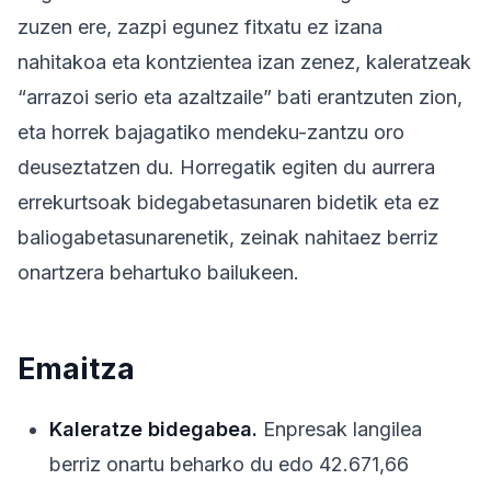
zuzen ere, zazpi egunez fitxatu ez izana
nahitakoa eta kontzientea izan zenez, kaleratzeak
“arrazoi serio eta azaltzaile” bati erantzuten zion,
eta horrek bajagatiko mendeku-zantzu oro
deuseztatzen du. Horregatik egiten du aurrera
errekurtsoak bidegabetasunaren bidetik eta ez
baliogabetasunarenetik, zeinak nahitaez berriz
onartzera behartuko bailukeen.
Emaitza
Kaleratze bidegabea.
Enpresak langilea
berriz onartu beharko du edo 42.671,66