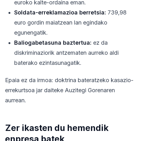
euroko kalte-ordaina eman.
Soldata-erreklamazioa berretsia:
739,98
euro gordin maiatzean lan egindako
egunengatik.
Baliogabetasuna baztertua:
ez da
diskriminaziorik antzematen aurreko aldi
baterako ezintasunagatik.
Epaia ez da irmoa: doktrina bateratzeko kasazio-
errekurtsoa jar daiteke Auzitegi Gorenaren
aurrean.
Zer ikasten du hemendik
enpresa batek