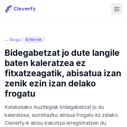
Menu
|
← Bloga
📰 Berriak
Bidegabetzat jo dute langile
baten kaleratzea ez
fitxatzeagatik, abisatua izan
zenik ezin izan delako
frogatu
Kataluniako Auzitegiak bidegabetzat jo du
kaleratzea, aurretiazko abisua frogatu ez zelako.
Cleverfy-k abisu bakoitza erregistratzen du.
Saioa hasi