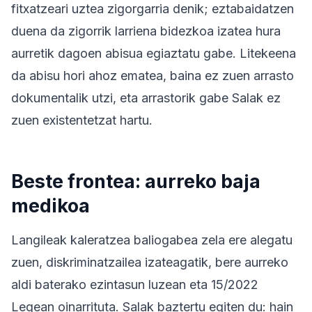
fitxatzeari uztea zigorgarria denik; eztabaidatzen
duena da zigorrik larriena bidezkoa izatea hura
aurretik dagoen abisua egiaztatu gabe. Litekeena
da abisu hori ahoz ematea, baina ez zuen arrasto
dokumentalik utzi, eta arrastorik gabe Salak ez
zuen existentetzat hartu.
Beste frontea: aurreko baja
medikoa
Langileak kaleratzea baliogabea zela ere alegatu
zuen, diskriminatzailea izateagatik, bere aurreko
aldi baterako ezintasun luzean eta 15/2022
Legean oinarrituta. Salak baztertu egiten du: hain