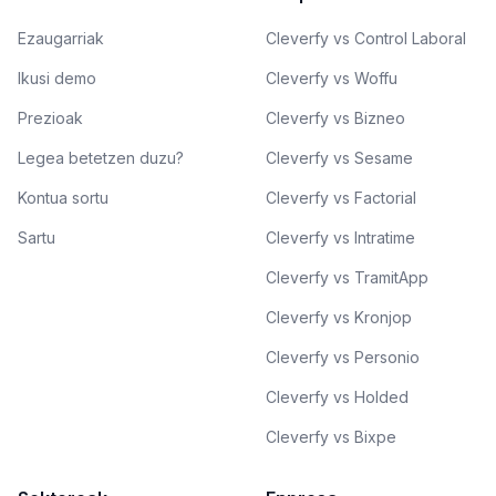
Ezaugarriak
Cleverfy vs Control Laboral
Ikusi demo
Cleverfy vs Woffu
Prezioak
Cleverfy vs Bizneo
Legea betetzen duzu?
Cleverfy vs Sesame
Kontua sortu
Cleverfy vs Factorial
Sartu
Cleverfy vs Intratime
Cleverfy vs TramitApp
Cleverfy vs Kronjop
Cleverfy vs Personio
Cleverfy vs Holded
Cleverfy vs Bixpe