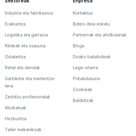
Sektoreak
Enpresa
Industria eta fabrikazioa
Kontaktua
Eraikuntza
Bideo-deia eskatu
Logistika eta garraioa
Partnerrak eta aholkulariak
Klinikak eta osasuna
Bloga
Ostalaritza
Doako baliabideak
Retail eta dendak
Lege-oharra
Garbiketa eta mantentze-
Pribatutasuna
lana
Cookieak
Zerbitzu profesionalak
Baldintzak
Abokatuak
Hezkuntza
Tailer mekanikoak