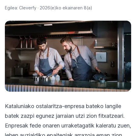
Egilea: Cleverfy ·
2026(e)ko ekainaren 8(a)
Probatu doan
Kataluniako ostalaritza-enpresa bateko langile
batek zazpi egunez jarraian utzi zion fitxatzeari.
Enpresak fede onaren urraketagatik kaleratu zuen,
lehen auzialdiko epaitegiak arrazoia eman zion