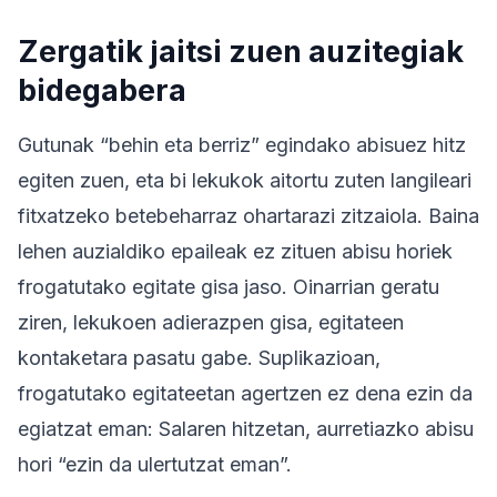
Zergatik jaitsi zuen auzitegiak
bidegabera
Gutunak “behin eta berriz” egindako abisuez hitz
egiten zuen, eta bi lekukok aitortu zuten langileari
fitxatzeko betebeharraz ohartarazi zitzaiola. Baina
lehen auzialdiko epaileak ez zituen abisu horiek
frogatutako egitate gisa jaso. Oinarrian geratu
ziren, lekukoen adierazpen gisa, egitateen
kontaketara pasatu gabe. Suplikazioan,
frogatutako egitateetan agertzen ez dena ezin da
egiatzat eman: Salaren hitzetan, aurretiazko abisu
hori “ezin da ulertutzat eman”.