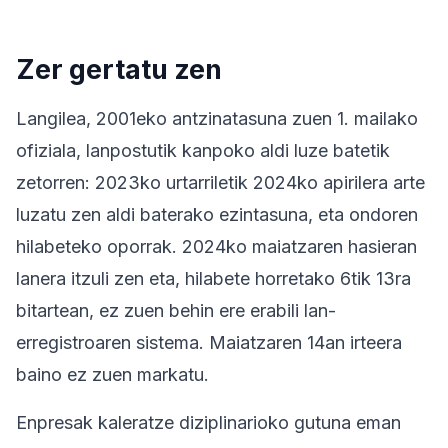
Zer gertatu zen
Langilea, 2001eko antzinatasuna zuen 1. mailako
ofiziala, lanpostutik kanpoko aldi luze batetik
zetorren: 2023ko urtarriletik 2024ko apirilera arte
luzatu zen aldi baterako ezintasuna, eta ondoren
hilabeteko oporrak. 2024ko maiatzaren hasieran
lanera itzuli zen eta, hilabete horretako 6tik 13ra
bitartean, ez zuen behin ere erabili lan-
erregistroaren sistema. Maiatzaren 14an irteera
baino ez zuen markatu.
Enpresak kaleratze diziplinarioko gutuna eman