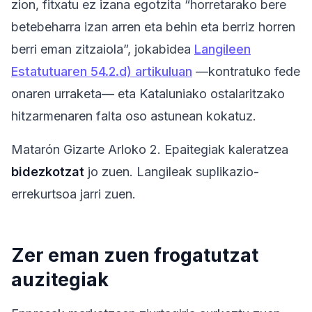
zion, fitxatu ez izana egotzita “horretarako bere
betebeharra izan arren eta behin eta berriz horren
berri eman zitzaiola”, jokabidea
Langileen
Estatutuaren 54.2.d) artikuluan
—kontratuko fede
onaren urraketa— eta Kataluniako ostalaritzako
hitzarmenaren falta oso astunean kokatuz.
Matarón Gizarte Arloko 2. Epaitegiak kaleratzea
bidezkotzat
jo zuen. Langileak suplikazio-
errekurtsoa jarri zuen.
Zer eman zuen frogatutzat
auzitegiak