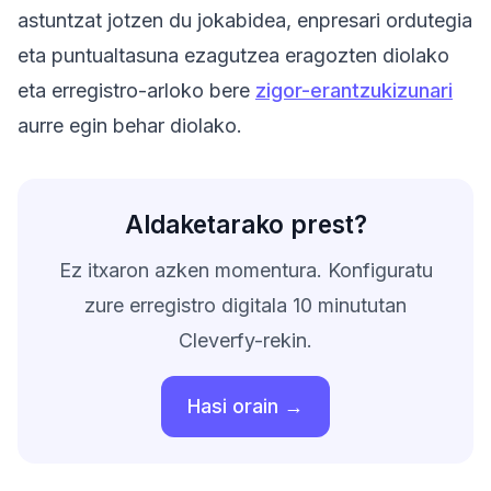
astuntzat jotzen du jokabidea, enpresari ordutegia
eta puntualtasuna ezagutzea eragozten diolako
eta erregistro-arloko bere
zigor-erantzukizunari
aurre egin behar diolako.
Aldaketarako prest?
Ez itxaron azken momentura. Konfiguratu
zure erregistro digitala 10 minututan
Cleverfy-rekin.
Hasi orain →