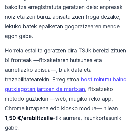
bakoitza erregistratuta geratzen dela: enpresak
noiz eta zeri buruz abisatu zuen froga dezake,
lekuko batek epaiketan gogoratzearen mende
egon gabe.
Horrela estalita geratzen dira TSJk bereizi zituen
bi fronteak —fitxaketaren hutsunea eta
aurretiazko abisua—, biak data eta
trazabilitatearekin. Erregistroa
bost minutu baino
gutxiagotan jartzen da martxan
, fitxatzeko
metodo guztiekin —web, mugikorreko app,
Chrome luzapena edo kiosko modua— hilean
1,50 €/erabiltzaile
-tik aurrera, iraunkortasunik
gabe.