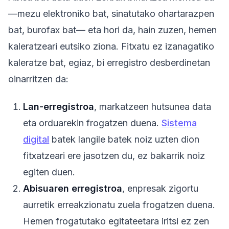
—mezu elektroniko bat, sinatutako ohartarazpen
bat, burofax bat— eta hori da, hain zuzen, hemen
kaleratzeari eutsiko ziona. Fitxatu ez izanagatiko
kaleratze bat, egiaz, bi erregistro desberdinetan
oinarritzen da:
Lan-erregistroa
, markatzeen hutsunea data
eta orduarekin frogatzen duena.
Sistema
digital
batek langile batek noiz uzten dion
fitxatzeari ere jasotzen du, ez bakarrik noiz
egiten duen.
Abisuaren erregistroa
, enpresak zigortu
aurretik erreakzionatu zuela frogatzen duena.
Hemen frogatutako egitateetara iritsi ez zen