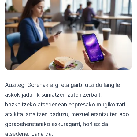
Probatu doan
Auzitegi Gorenak argi eta garbi utzi du langile
askok jadanik sumatzen zuten zerbait:
bazkaltzeko atsedenean enpresako mugikorrari
atxikita jarraitzen baduzu, mezuei erantzuten edo
gorabeheretarako eskuragarri, hori ez da
atsedena. Lana da.