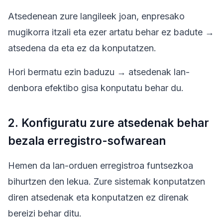
Atsedenean zure langileek joan, enpresako
mugikorra itzali eta ezer artatu behar ez badute →
atsedena da eta ez da konputatzen.
Hori bermatu ezin baduzu → atsedenak lan-
denbora efektibo gisa konputatu behar du.
2. Konfiguratu zure atsedenak behar
bezala erregistro-sofwarean
Hemen da lan-orduen erregistroa funtsezkoa
bihurtzen den lekua. Zure sistemak konputatzen
diren atsedenak eta konputatzen ez direnak
bereizi behar ditu.