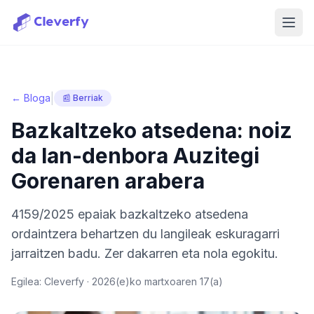
Menu
|
← Bloga
📰 Berriak
Bazkaltzeko atsedena: noiz
da lan-denbora Auzitegi
Gorenaren arabera
4159/2025 epaiak bazkaltzeko atsedena
ordaintzera behartzen du langileak eskuragarri
jarraitzen badu. Zer dakarren eta nola egokitu.
Egilea: Cleverfy ·
2026(e)ko martxoaren 17(a)
Saioa hasi