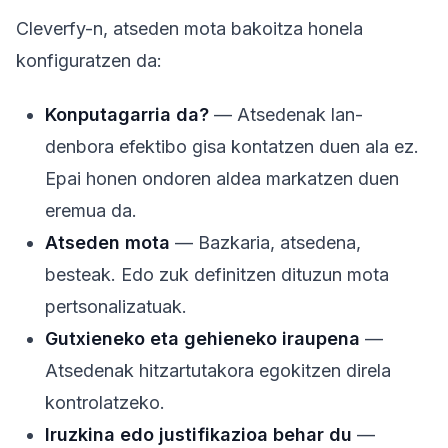
Cleverfy-n, atseden mota bakoitza honela
konfiguratzen da:
Konputagarria da?
— Atsedenak lan-
denbora efektibo gisa kontatzen duen ala ez.
Epai honen ondoren aldea markatzen duen
eremua da.
Atseden mota
— Bazkaria, atsedena,
besteak. Edo zuk definitzen dituzun mota
pertsonalizatuak.
Gutxieneko eta gehieneko iraupena
—
Atsedenak hitzartutakora egokitzen direla
kontrolatzeko.
Iruzkina edo justifikazioa behar du
—