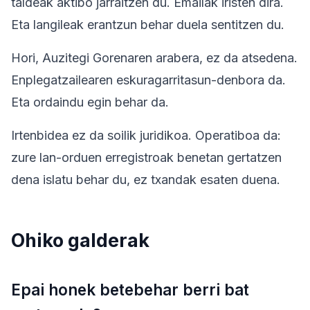
taldeak aktibo jarraitzen du. Emailak iristen dira.
Eta langileak erantzun behar duela sentitzen du.
Hori, Auzitegi Gorenaren arabera, ez da atsedena.
Enplegatzailearen eskuragarritasun-denbora da.
Eta ordaindu egin behar da.
Irtenbidea ez da soilik juridikoa. Operatiboa da:
zure lan-orduen erregistroak benetan gertatzen
dena islatu behar du, ez txandak esaten duena.
Ohiko galderak
Epai honek betebehar berri bat