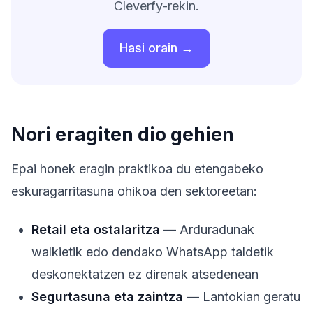
Cleverfy-rekin.
Hasi orain →
Nori eragiten dio gehien
Epai honek eragin praktikoa du etengabeko
eskuragarritasuna ohikoa den sektoreetan:
Retail eta ostalaritza
— Arduradunak
walkietik edo dendako WhatsApp taldetik
deskonektatzen ez direnak atsedenean
Segurtasuna eta zaintza
— Lantokian geratu