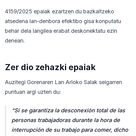
4159/2025 epaiak ezartzen du bazkaltzeko
atsedena lan-denbora efektibo gisa konputatu
behar dela langilea erabat deskonektatu ezin
denean.
Zer dio zehazki epaiak
Auzitegi Gorenaren Lan Arloko Salak seigarren
puntuan argi uzten du:
“Si se garantiza la desconexión total de las
personas trabajadoras durante la hora de
interrupción de su trabajo para comer, dicho