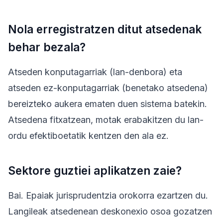
Nola erregistratzen ditut atsedenak
behar bezala?
Atseden konputagarriak (lan-denbora) eta
atseden ez-konputagarriak (benetako atsedena)
bereizteko aukera ematen duen sistema batekin.
Atsedena fitxatzean, motak erabakitzen du lan-
ordu efektiboetatik kentzen den ala ez.
Sektore guztiei aplikatzen zaie?
Bai. Epaiak jurisprudentzia orokorra ezartzen du.
Langileak atsedenean deskonexio osoa gozatzen