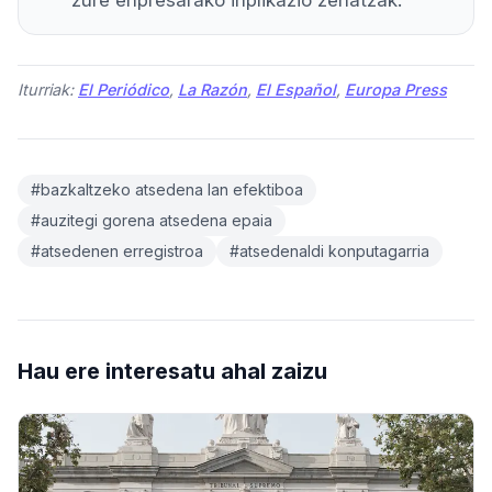
zure enpresarako inplikazio zehatzak.
Iturriak:
El Periódico
,
La Razón
,
El Español
,
Europa Press
#bazkaltzeko atsedena lan efektiboa
#auzitegi gorena atsedena epaia
#atsedenen erregistroa
#atsedenaldi konputagarria
Hau ere interesatu ahal zaizu