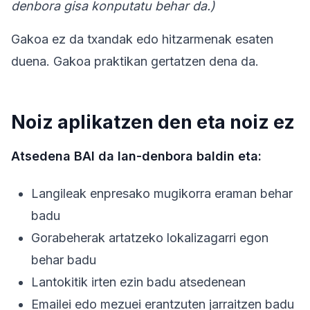
denbora gisa konputatu behar da.)
Gakoa ez da txandak edo hitzarmenak esaten
duena. Gakoa praktikan gertatzen dena da.
Noiz aplikatzen den eta noiz ez
Atsedena BAI da lan-denbora baldin eta:
Langileak enpresako mugikorra eraman behar
badu
Gorabeherak artatzeko lokalizagarri egon
behar badu
Lantokitik irten ezin badu atsedenean
Emailei edo mezuei erantzuten jarraitzen badu