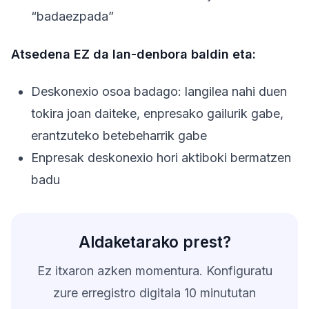
“badaezpada”
Atsedena EZ da lan-denbora baldin eta:
Deskonexio osoa badago: langilea nahi duen
tokira joan daiteke, enpresako gailurik gabe,
erantzuteko betebeharrik gabe
Enpresak deskonexio hori aktiboki bermatzen
badu
Aldaketarako prest?
Ez itxaron azken momentura. Konfiguratu
zure erregistro digitala 10 minututan