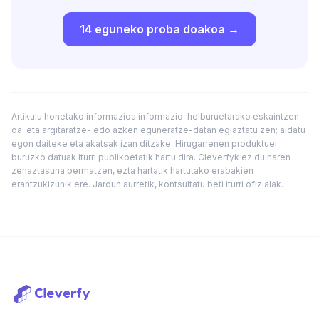
14 eguneko proba doakoa →
Artikulu honetako informazioa informazio-helburuetarako eskaintzen
da, eta argitaratze- edo azken eguneratze-datan egiaztatu zen; aldatu
egon daiteke eta akatsak izan ditzake. Hirugarrenen produktuei
buruzko datuak iturri publikoetatik hartu dira. Cleverfyk ez du haren
zehaztasuna bermatzen, ezta hartatik hartutako erabakien
erantzukizunik ere. Jardun aurretik, kontsultatu beti iturri ofizialak.