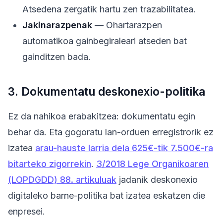
Atsedena zergatik hartu zen trazabilitatea.
Jakinarazpenak
— Ohartarazpen
automatikoa gainbegiraleari atseden bat
gainditzen bada.
3. Dokumentatu deskonexio-politika
Ez da nahikoa erabakitzea: dokumentatu egin
behar da. Eta gogoratu lan-orduen erregistrorik ez
izatea
arau-hauste larria dela 625€-tik 7.500€-ra
bitarteko zigorrekin
.
3/2018 Lege Organikoaren
(LOPDGDD) 88. artikuluak
jadanik deskonexio
digitaleko barne-politika bat izatea eskatzen die
enpresei.