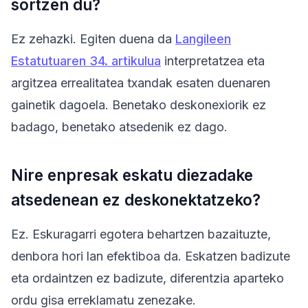
sortzen du?
Ez zehazki. Egiten duena da
Langileen
Estatutuaren 34. artikulua
interpretatzea eta
argitzea errealitatea txandak esaten duenaren
gainetik dagoela. Benetako deskonexiorik ez
badago, benetako atsedenik ez dago.
Nire enpresak eskatu diezadake
atsedenean ez deskonektatzeko?
Ez. Eskuragarri egotera behartzen bazaituzte,
denbora hori lan efektiboa da. Eskatzen badizute
eta ordaintzen ez badizute, diferentzia aparteko
ordu gisa erreklamatu zenezake.