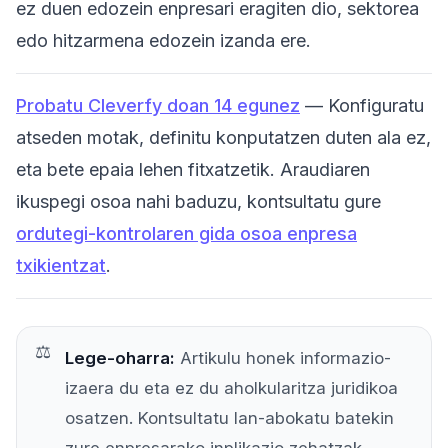
ez duen edozein enpresari eragiten dio, sektorea
edo hitzarmena edozein izanda ere.
Probatu Cleverfy doan 14 egunez
— Konfiguratu
atseden motak, definitu konputatzen duten ala ez,
eta bete epaia lehen fitxatzetik. Araudiaren
ikuspegi osoa nahi baduzu, kontsultatu gure
ordutegi-kontrolaren gida osoa enpresa
txikientzat
.
Lege-oharra:
Artikulu honek informazio-
izaera du eta ez du aholkularitza juridikoa
osatzen. Kontsultatu lan-abokatu batekin