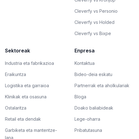
Cleverfy vs Personio
Cleverfy vs Holded
Cleverfy vs Bixpe
Sektoreak
Enpresa
Industria eta fabrikazioa
Kontaktua
Eraikuntza
Bideo-deia eskatu
Logistika eta garraioa
Partnerrak eta aholkulariak
Klinikak eta osasuna
Bloga
Ostalaritza
Doako baliabideak
Retail eta dendak
Lege-oharra
Garbiketa eta mantentze-
Pribatutasuna
lana