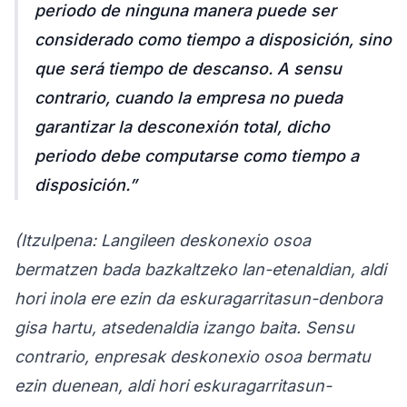
periodo de ninguna manera puede ser
considerado como tiempo a disposición, sino
que será tiempo de descanso. A sensu
contrario, cuando la empresa no pueda
garantizar la desconexión total, dicho
periodo debe computarse como tiempo a
disposición.”
(Itzulpena: Langileen deskonexio osoa
bermatzen bada bazkaltzeko lan-etenaldian, aldi
hori inola ere ezin da eskuragarritasun-denbora
gisa hartu, atsedenaldia izango baita. Sensu
contrario, enpresak deskonexio osoa bermatu
ezin duenean, aldi hori eskuragarritasun-