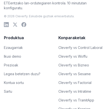
ETEentzako lan-ordutegiaren kontrola. 10 minututan
konfiguratu.
© 2026 Cleverfy. Eskubide guztiak erreserbatuta.
Produktua
Konparaketak
Ezaugarriak
Cleverfy vs Control Laboral
Ikusi demo
Cleverfy vs Woffu
Prezioak
Cleverfy vs Bizneo
Legea betetzen duzu?
Cleverfy vs Sesame
Kontua sortu
Cleverfy vs Factorial
Sartu
Cleverfy vs Intratime
Cleverfy vs TramitApp
Cleverfy vs Kronjop