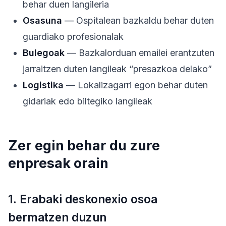
behar duen langileria
Osasuna
— Ospitalean bazkaldu behar duten
guardiako profesionalak
Bulegoak
— Bazkalorduan emailei erantzuten
jarraitzen duten langileak “presazkoa delako”
Logistika
— Lokalizagarri egon behar duten
gidariak edo biltegiko langileak
Zer egin behar du zure
enpresak orain
1. Erabaki deskonexio osoa
bermatzen duzun