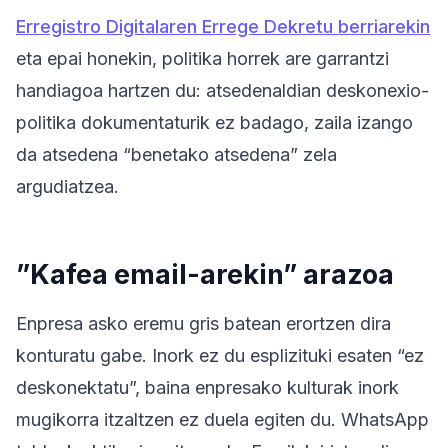
Erregistro Digitalaren Errege Dekretu berriarekin
eta epai honekin, politika horrek are garrantzi
handiagoa hartzen du: atsedenaldian deskonexio-
politika dokumentaturik ez badago, zaila izango
da atsedena “benetako atsedena” zela
argudiatzea.
”Kafea email-arekin” arazoa
Enpresa asko eremu gris batean erortzen dira
konturatu gabe. Inork ez du esplizituki esaten “ez
deskonektatu”, baina enpresako kulturak inork
mugikorra itzaltzen ez duela egiten du. WhatsApp