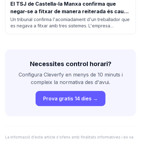
El TSJ de Castella-la Manxa confirma que
negar-se a fitxar de manera reiterada és causa
d'acomiadament procedent
Un tribunal confirma l'acomiadament d'un treballador que
es negava a fitxar amb tres sistemes. L'empresa
reconstruí la jornada amb la geolocalització.
Necessites control horari?
Configura Cleverfy en menys de 10 minuts i
compleix la normativa des d'avui.
Prova gratis 14 dies →
La informació d'este article s'oferix amb finalitats informatives i es va