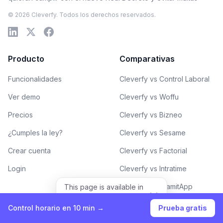
© 2026 Cleverfy. Todos los derechos reservados.
Producto
Comparativas
Funcionalidades
Cleverfy vs Control Laboral
Ver demo
Cleverfy vs Woffu
Precios
Cleverfy vs Bizneo
¿Cumples la ley?
Cleverfy vs Sesame
Crear cuenta
Cleverfy vs Factorial
Login
Cleverfy vs Intratime
Cleverfy vs TramitApp
This page is available in
English.
Cleverfy vs Kronjop
View in English
Control horario en 10 min →
Prueba gratis
Cleverfy vs Personio