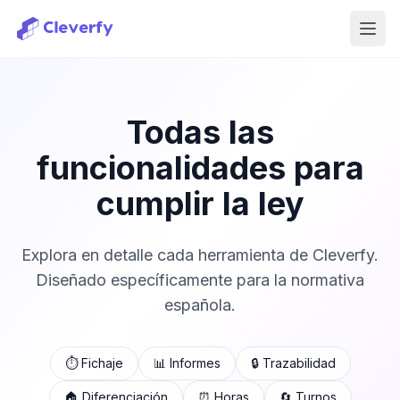
Abri
Todas las
funcionalidades para
cumplir la ley
Explora en detalle cada herramienta de Cleverfy.
Diseñado específicamente para la normativa
española.
⏱️ Fichaje
📊 Informes
🔒 Trazabilidad
Iniciar sesión
🏠 Diferenciación
⏰ Horas
🔄 Turnos