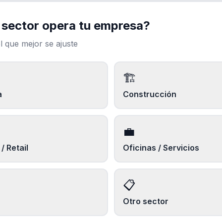
 sector opera tu empresa?
Pruébalo gratis
l que mejor se ajuste
🏗️
a
Construcción
💼
/ Retail
Oficinas / Servicios
📋
Otro sector