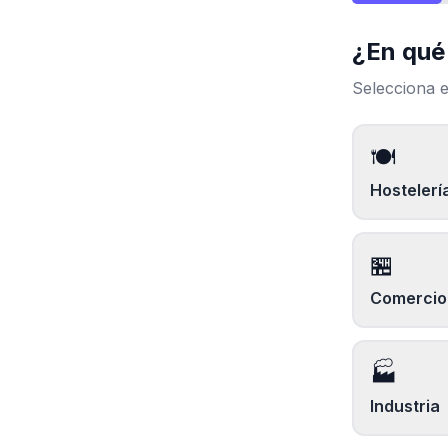
¿En qué
Selecciona e
🍽️
Hostelerí
🏪
Comercio 
🏭
Industria