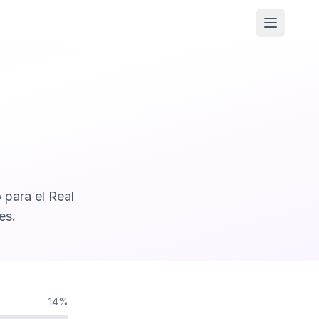
Abrir m
 para el Real
es.
14%