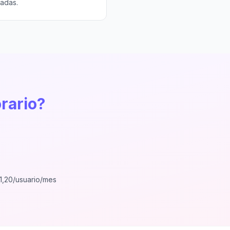
jadas.
orario?
,20/usuario/mes