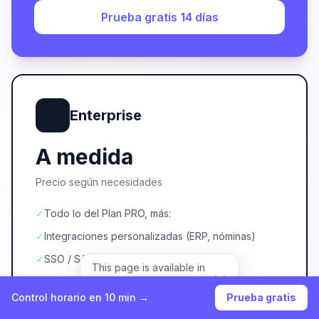
Prueba gratis 14 días
🏢
Enterprise
A medida
Precio según necesidades
✓
Todo lo del Plan PRO, más:
✓
Integraciones personalizadas (ERP, nóminas)
✓
SSO / SAML
This page is available in
English.
✓
SLA de disponibilidad garantizado
View in English
Control horario en 10 min →
Prueba gratis
✓
Account manager dedicado