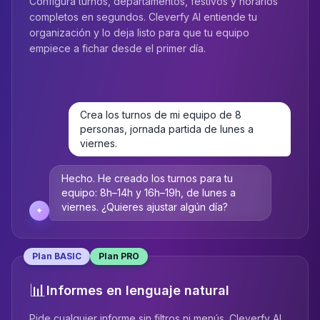
Configura turnos, departamentos, festivos y horarios
completos en segundos. Cleverfy AI entiende tu
organización y lo deja listo para que tu equipo
empiece a fichar desde el primer día.
Crea los turnos de mi equipo de 8
personas, jornada partida de lunes a
viernes.
Hecho. He creado los turnos para tu
equipo: 8h–14h y 16h–19h, de lunes a
viernes. ¿Quieres ajustar algún día?
✦
Plan BASIC
Plan PRO
📊
Informes en lenguaje natural
Pide cualquier informe sin filtros ni menús. Cleverfy AI