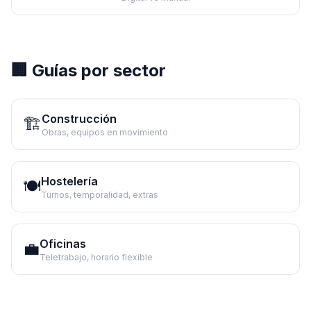
🏢 Guías por sector
Construcción
🏗️
Obras, equipos en movimiento
Hostelería
🍽️
Turnos, temporalidad, extras
Oficinas
💼
Teletrabajo, horario flexible