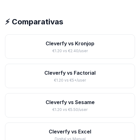
⚡ Comparativas
Cleverfy vs Kronjop
€1.20 vs €2.40/user
Cleverfy vs Factorial
€1.20 vs €5+/user
Cleverfy vs Sesame
€1.20 vs €5.50/user
Cleverfy vs Excel
Digital vs Manual