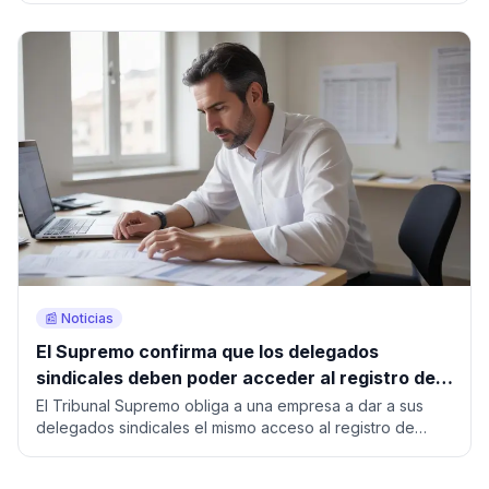
📰 Noticias
El Supremo confirma que los delegados
sindicales deben poder acceder al registro de
jornada
El Tribunal Supremo obliga a una empresa a dar a sus
delegados sindicales el mismo acceso al registro de
jornada que a los comités, sin esperar a que lo pidan.