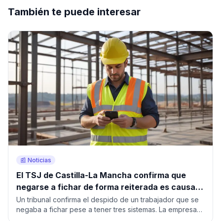
También te puede interesar
📰 Noticias
El TSJ de Castilla-La Mancha confirma que
negarse a fichar de forma reiterada es causa
de despido procedente
Un tribunal confirma el despido de un trabajador que se
negaba a fichar pese a tener tres sistemas. La empresa
reconstruyó su jornada con la geolocalización.