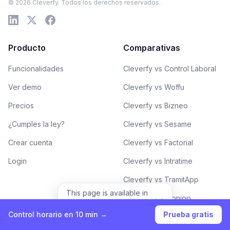
© 2026 Cleverfy. Todos los derechos reservados.
Producto
Comparativas
Funcionalidades
Cleverfy vs Control Laboral
Ver demo
Cleverfy vs Woffu
Precios
Cleverfy vs Bizneo
¿Cumples la ley?
Cleverfy vs Sesame
Crear cuenta
Cleverfy vs Factorial
Login
Cleverfy vs Intratime
Cleverfy vs TramitApp
This page is available in
Cleverfy vs Kronjop
English.
View in English
Control horario en 10 min →
Prueba gratis
Cleverfy vs Personio