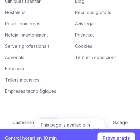
Clíniques i sanitari
Blog
Hostaleria
Recursos gratuïts
Retail i comerços
Avís legal
Neteja i manteniment
Privacitat
Serveis professionals
Cookies
Advocats
Termes i condicions
Educació
Tallers mecànics
Empreses tecnològiques
Castellano
Català
Valencià
Euskera
Galego
This page is available in
English.
English
View in English
Control horari en 10 min →
Prova gratis