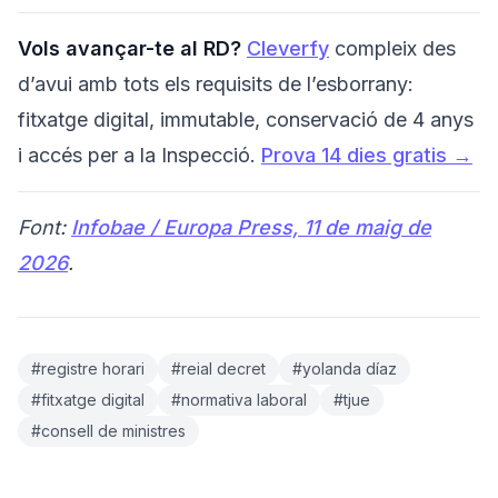
Vols avançar-te al RD?
Cleverfy
compleix des
d’avui amb tots els requisits de l’esborrany:
fitxatge digital, immutable, conservació de 4 anys
i accés per a la Inspecció.
Prova 14 dies gratis →
Font:
Infobae / Europa Press, 11 de maig de
2026
.
#registre horari
#reial decret
#yolanda díaz
#fitxatge digital
#normativa laboral
#tjue
#consell de ministres