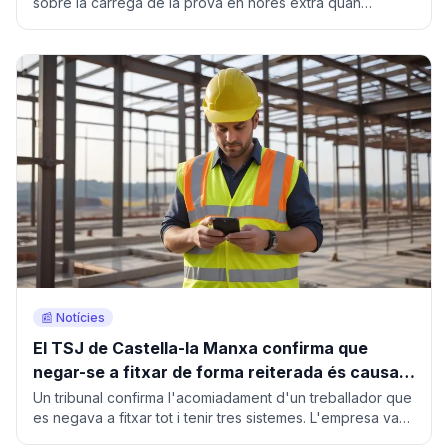
sobre la càrrega de la prova en hores extra quan
l'empresa no porta registre.
📰 Notícies
El TSJ de Castella-la Manxa confirma que
negar-se a fitxar de forma reiterada és causa
d'acomiadament procedent
Un tribunal confirma l'acomiadament d'un treballador que
es negava a fitxar tot i tenir tres sistemes. L'empresa va
reconstruir la jornada amb geolocalització.