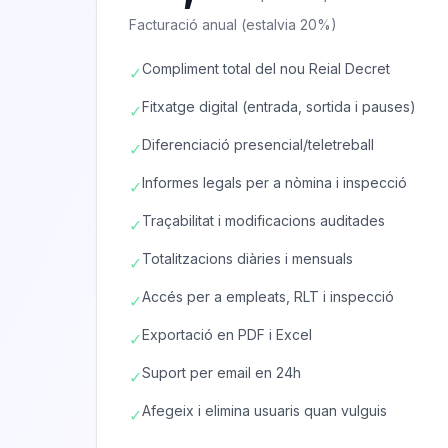
Facturació anual (estalvia 20%)
Compliment total del nou Reial Decret
✓
Fitxatge digital (entrada, sortida i pauses)
✓
Diferenciació presencial/teletreball
✓
Informes legals per a nòmina i inspecció
✓
Traçabilitat i modificacions auditades
✓
Totalitzacions diàries i mensuals
✓
Accés per a empleats, RLT i inspecció
✓
Exportació en PDF i Excel
✓
Suport per email en 24h
✓
Afegeix i elimina usuaris quan vulguis
✓