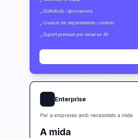
✓
Sol·licituds i aprovacions
✓
Creació de departaments i centres
✓
Suport premium per email en 4h
✓
🏢
Enterprise
Per a empreses amb necessitats a mida
A mida