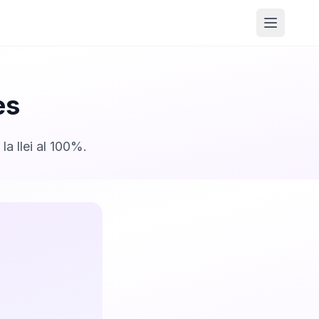
Obrir m
es
a llei al 100%.