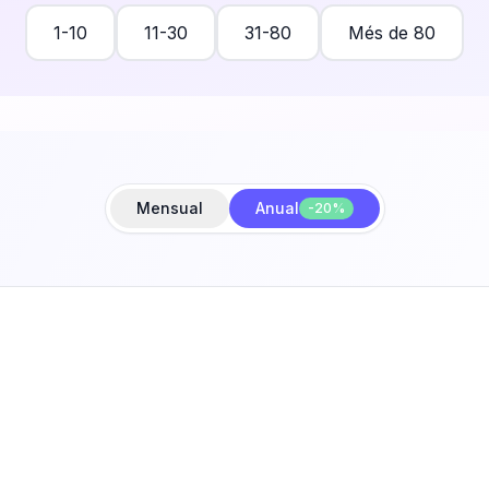
1-10
11-30
31-80
Més de 80
Prova'l gratis
Mensual
Anual
-20%