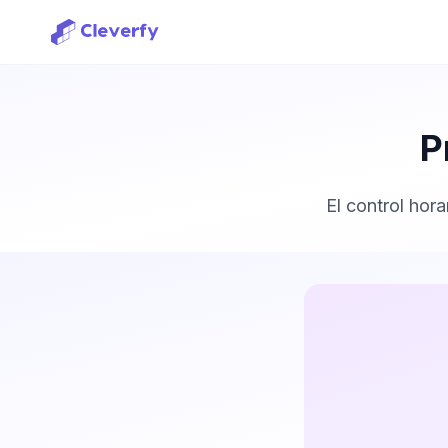
P
El control hor
Iniciar sessió