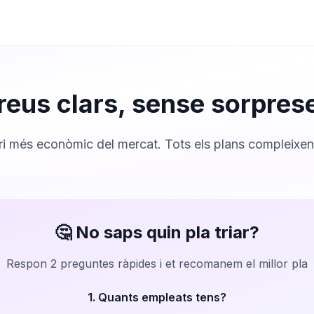
reus clars, sense sorpres
ari més econòmic del mercat. Tots els plans compleixen l
🤔 No saps quin pla triar?
Respon 2 preguntes ràpides i et recomanem el millor pla
1. Quants empleats tens?