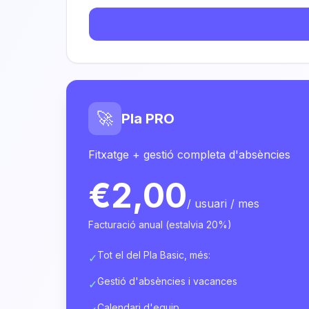
🚀
Pla PRO
Fitxatge + gestió completa d'absències
€2,00
/ usuari / mes
Facturació anual (estalvia 20%)
Tot el del Pla Basic, més:
✓
Gestió d'absències i vacances
✓
Calendari d'equip