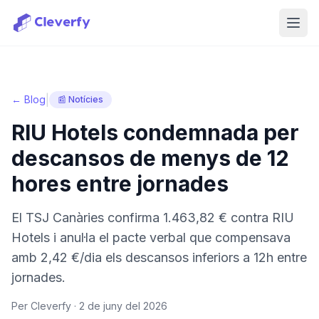
Obri
|
← Blog
📰 Notícies
RIU Hotels condemnada per
descansos de menys de 12
hores entre jornades
El TSJ Canàries confirma 1.463,82 € contra RIU
Hotels i anul·la el pacte verbal que compensava
amb 2,42 €/dia els descansos inferiors a 12h entre
jornades.
Per Cleverfy ·
2 de juny del 2026
Iniciar sessió