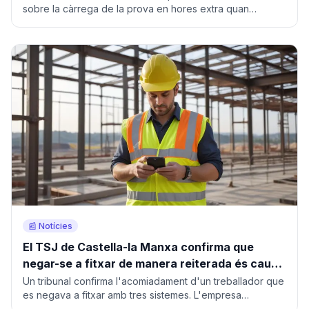
sobre la càrrega de la prova en hores extra quan
l'empresa no porta registre.
📰 Notícies
El TSJ de Castella-la Manxa confirma que
negar-se a fitxar de manera reiterada és causa
d'acomiadament procedent
Un tribunal confirma l'acomiadament d'un treballador que
es negava a fitxar amb tres sistemes. L'empresa
reconstruí la jornada amb la geolocalització.