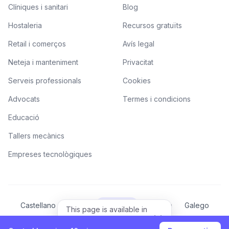
Clíniques i sanitari
Blog
Hostaleria
Recursos gratuïts
Retail i comerços
Avís legal
Neteja i manteniment
Privacitat
Serveis professionals
Cookies
Advocats
Termes i condicions
Educació
Tallers mecànics
Empreses tecnològiques
Castellano
Català
Valencià
Euskera
Galego
This page is available in
English.
English
View in English