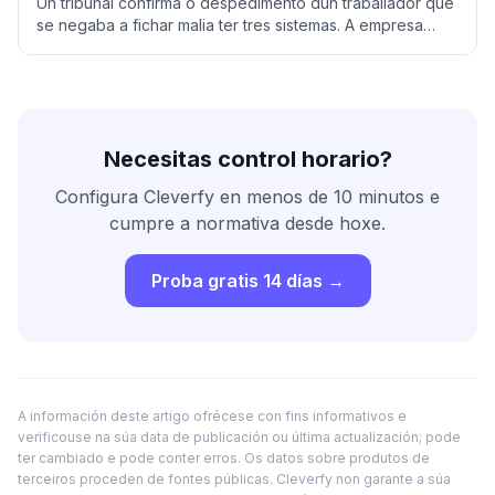
despedimento procedente
Un tribunal confirma o despedimento dun traballador que
se negaba a fichar malia ter tres sistemas. A empresa
reconstruíu a súa xornada coa xeolocalización.
Necesitas control horario?
Configura Cleverfy en menos de 10 minutos e
cumpre a normativa desde hoxe.
Proba gratis 14 días →
A información deste artigo ofrécese con fins informativos e
verificouse na súa data de publicación ou última actualización; pode
ter cambiado e pode conter erros. Os datos sobre produtos de
terceiros proceden de fontes públicas. Cleverfy non garante a súa