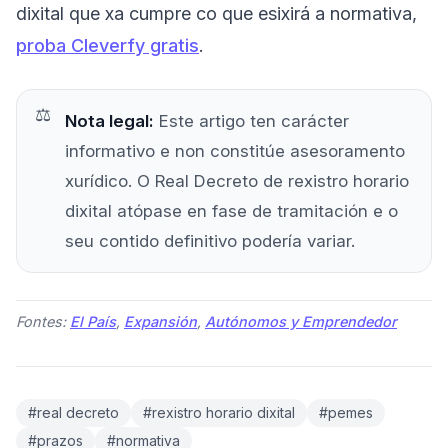
dixital que xa cumpre co que esixirá a normativa,
proba Cleverfy gratis
.
Nota legal:
Este artigo ten carácter
informativo e non constitúe asesoramento
xurídico. O Real Decreto de rexistro horario
dixital atópase en fase de tramitación e o
seu contido definitivo podería variar.
Fontes:
El País
,
Expansión
,
Autónomos y Emprendedor
#real decreto
#rexistro horario dixital
#pemes
#prazos
#normativa