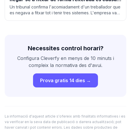
d'acomiadament procedent
Un tribunal confirma l'acomiadament d'un treballador que
es negava a fitxar tot i tenir tres sistemes. L'empresa va
reconstruir la jornada amb geolocalització.
Necessites control horari?
Configura Cleverfy en menys de 10 minuts i
compleix la normativa des d'avui.
Prova gratis 14 dies →
La informació d'aquest article s'ofereix amb finalitats informatives i es
va verificar en la seva data de publicació o darrera actualització; pot
haver canviat i pot contenir errors. Les dades sobre productes de