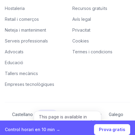
Hostaleria
Recursos gratuïts
Retail i comerços
Avís legal
Neteja i manteniment
Privacitat
Serveis professionals
Cookies
Advocats
Termes i condicions
Educació
Tallers mecànics
Empreses tecnològiques
Castellano
Català
Valencià
Euskera
Galego
This page is available in
English.
English
View in English
Control horari en 10 min →
Prova gratis