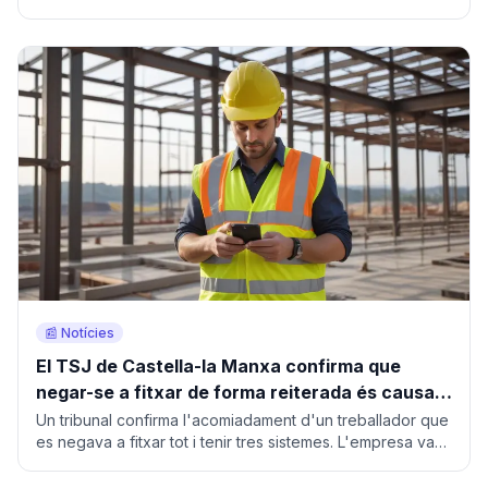
l'empresa no porta registre.
📰 Notícies
El TSJ de Castella-la Manxa confirma que
negar-se a fitxar de forma reiterada és causa
d'acomiadament procedent
Un tribunal confirma l'acomiadament d'un treballador que
es negava a fitxar tot i tenir tres sistemes. L'empresa va
reconstruir la jornada amb geolocalització.