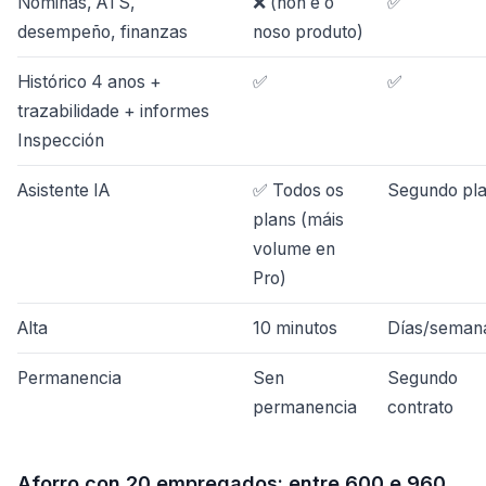
Nóminas, ATS,
❌ (non é o
✅
desempeño, finanzas
noso produto)
Histórico 4 anos +
✅
✅
trazabilidade + informes
Inspección
Asistente IA
✅ Todos os
Segundo pl
plans (máis
volume en
Pro)
Alta
10 minutos
Días/seman
Permanencia
Sen
Segundo
permanencia
contrato
Aforro con 20 empregados: entre 600 e 960