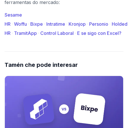
ferramentas do mercado:
Sesame
HR
·
Woffu
·
Bixpe
·
Intratime
·
Kronjop
·
Personio
·
Holded
HR
·
TramitApp
·
Control Laboral
·
E se sigo con Excel?
Tamén che pode interesar