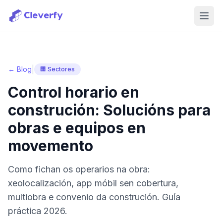
Abri
|
← Blog
🏢 Sectores
Control horario en
construción: Solucións para
obras e equipos en
movemento
Como fichan os operarios na obra:
xeolocalización, app móbil sen cobertura,
multiobra e convenio da construción. Guía
práctica 2026.
Iniciar sesión