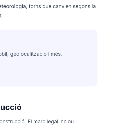
eteorologia, torns que canvien segons la
t.
bil, geolocalització i més.
rucció
construcció. El marc legal inclou: