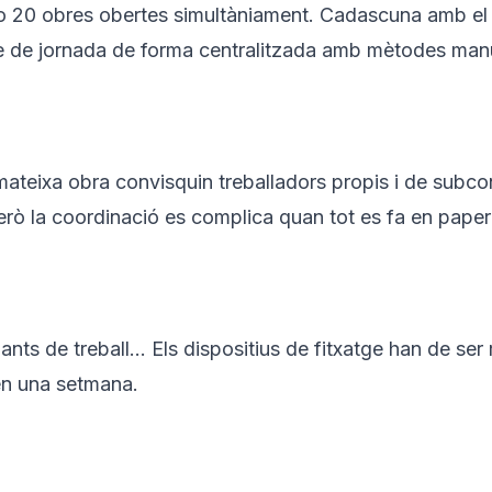
 o 20 obres obertes simultàniament. Cadascuna amb el se
stre de jornada de forma centralitzada amb mètodes manu
 mateixa obra convisquin treballadors propis i de sub
però la coordinació es complica quan tot es fa en pape
nts de treball… Els dispositius de fitxatge han de ser 
en una setmana.