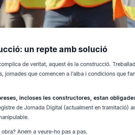
rucció: un repte amb solució
s complica de veritat, aquest és la construcció. Trebal
, jornades que comencen a l’alba i condicions que fan 
reses, incloses les constructores, estan obligades 
egistre de Jornada Digital (actualment en tramitació) a
 manipulable.
a obra? Anem a veure-ho pas a pas.