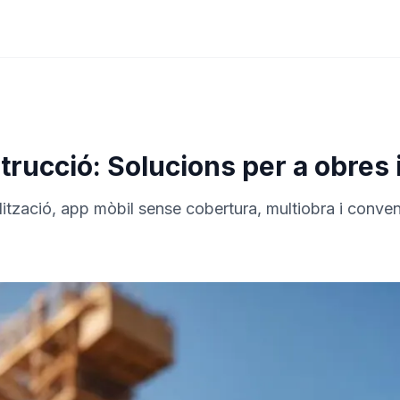
strucció: Solucions per a obre
lització, app mòbil sense cobertura, multiobra i conven