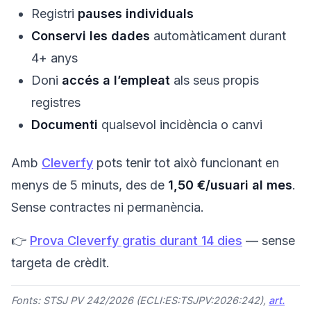
Registri
pauses individuals
Conservi les dades
automàticament durant
4+ anys
Doni
accés a l’empleat
als seus propis
registres
Documenti
qualsevol incidència o canvi
Amb
Cleverfy
pots tenir tot això funcionant en
menys de 5 minuts, des de
1,50 €/usuari al mes
.
Sense contractes ni permanència.
👉
Prova Cleverfy gratis durant 14 dies
— sense
targeta de crèdit.
Fonts: STSJ PV 242/2026 (ECLI:ES:TSJPV:2026:242),
art.