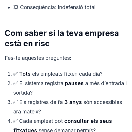
💥 Conseqüència: Indefensió total
Com saber si la teva empresa
està en risc
Fes-te aquestes preguntes:
✅
Tots
els empleats fitxen cada dia?
✅ El sistema registra
pauses
a més d’entrada i
sortida?
✅ Els registres de fa
3 anys
són accessibles
ara mateix?
✅ Cada empleat pot
consultar els seus
fitxatges
sense demanar permís?