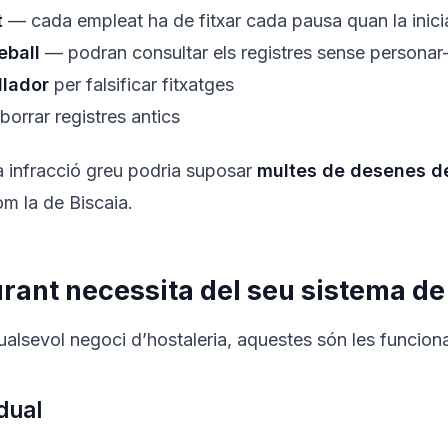
t
— cada empleat ha de fitxar cada pausa quan la inicia 
eball
— podran consultar els registres sense personar-
llador
per falsificar fitxatges
orrar registres antics
a infracció greu podria suposar
multes de desenes de
om la de Biscaia.
rant necessita del seu sistema de 
qualsevol negoci d’hostaleria, aquestes són les funciona
dual