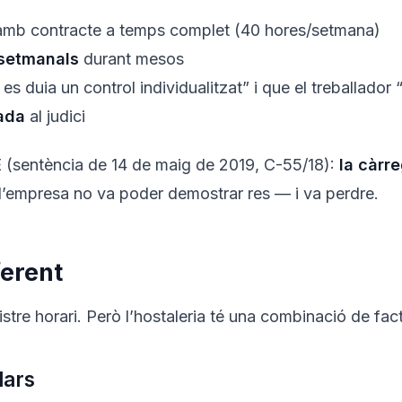
mb contracte a temps complet (40 hores/setmana)
 setmanals
durant mesos
es duia un control individualitzat” i que el treballador 
nada
al judici
JUE (sentència de 14 de maig de 2019, C-55/18):
la càrr
, l’empresa no va poder demostrar res — i va perdre.
ferent
stre horari. Però l’hostaleria té una combinació de fac
lars