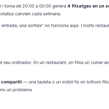
0 i torna de 20:00 a 00:00 genera
4 fitxatges en un s
rotatius canvien cada setmana.
entrada, una sortida” no funciona aquí. I molts restau
el seu ordinador. En un restaurant, on fitxa un cuiner 
u compartit
— una tauleta o un mòbil fix on tothom fitx
tens un problema.