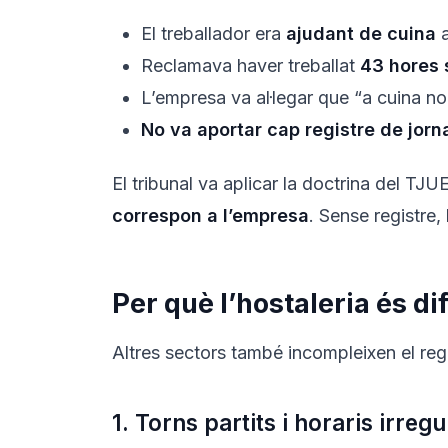
El treballador era
ajudant de cuina
a
Reclamava haver treballat
43 hores
L’empresa va al·legar que “a cuina no 
No va aportar cap registre de jor
El tribunal va aplicar la doctrina del T
correspon a l’empresa
. Sense registre
Per què l’hostaleria és di
Altres sectors també incompleixen el regi
1. Torns partits i horaris irregu