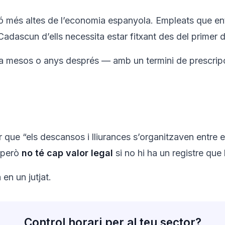
ció més altes de l’economia espanyola. Empleats que en
ascun d’ells necessita estar fitxant des del primer d
tra mesos o anys després — amb un termini de prescripc
r que “els descansos i lliurances s’organitzaven entre e
, però
no té cap valor legal
si no hi ha un registre que 
en un jutjat.
Control horari per al teu sector?