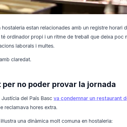
ostaleria estan relacionades amb un registre horari def
 té ordinador propi i un ritme de treball que deixa poc
cions laborals i multes.
amb claredat.
per no poder provar la jornada
e Justícia del País Basc
va condemnar un restaurant d
e reclamava hores extra.
il·lustra una dinàmica molt comuna en hostaleria: