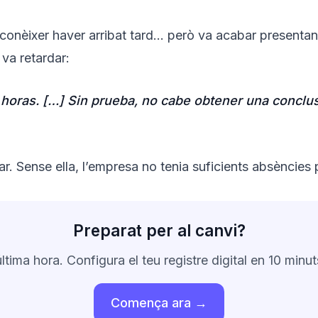
econèixer haver arribat tard… però va acabar presentant-
va retardar:
 horas. […] Sin prueba, no cabe obtener una conclus
. Sense ella, l’empresa no tenia suficients absències pe
Preparat per al canvi?
última hora. Configura el teu registre digital en 10 minu
Comença ara →