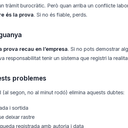
n tràmit burocràtic. Però quan arriba un conflicte la
re és la prova
. Si no és fiable, perds.
 guanya
la prova recau en l’empresa
. Si no pots demostrar al
va responsabilitat tenir un sistema que registri la realita
uests problemes
al (al segon, no al minut rodó) elimina aquests dubtes:
da i sortida
e deixar rastre
 queda registrada amb autoria i data