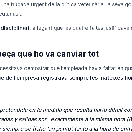
na trucada urgent de la clínica veterinària: la seva gos
eutanàsia.
isciplinari
, al·legant que les quatre faltes justificav
 peça que ho va canviar tot
ecessitava demostrar que l’empleada havia faltat en qu
tge de l’empresa registrava sempre les mateixes h
 pretendida en la medida que resulta harto difícil c
tradas y salidas son, exactamente a la misma hora (
siempre se fiche ‘en punto’, tanto a la hora de ent