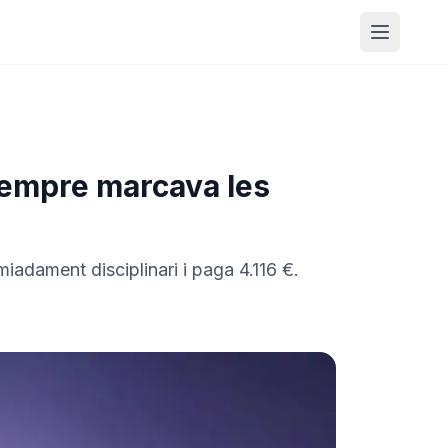
Obrir m
sempre marcava les
miadament disciplinari i paga 4.116 €.