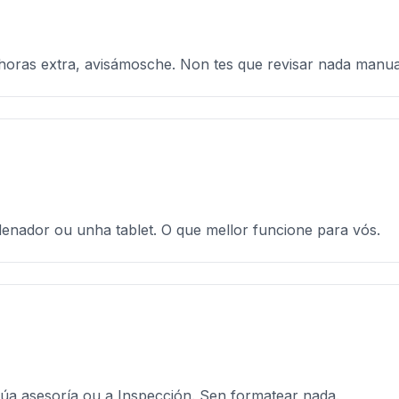
horas extra, avisámosche. Non tes que revisar nada manu
enador ou unha tablet. O que mellor funcione para vós.
 túa asesoría ou a Inspección. Sen formatear nada.