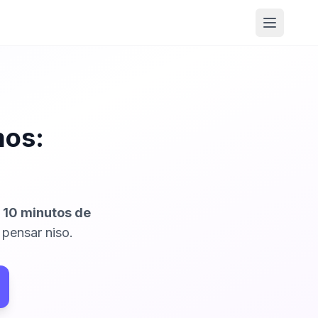
Abrir m
mos:
.
10 minutos de
 pensar niso.