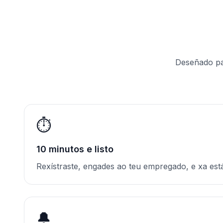
Deseñado pa
⏱️
10 minutos e listo
Rexístraste, engades ao teu empregado, e xa está
🔔