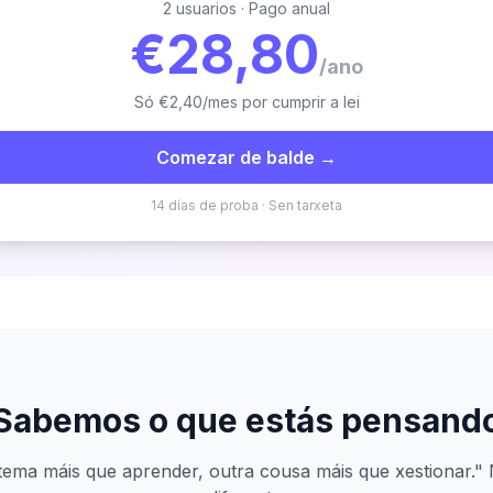
2 usuarios · Pago anual
€28,80
/ano
Só €2,40/mes por cumprir a lei
Comezar de balde →
14 días de proba · Sen tarxeta
Sabemos o que estás pensand
tema máis que aprender, outra cousa máis que xestionar." 