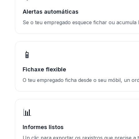
Alertas automáticas
Se o teu empregado esquece fichar ou acumula 
📱
Fichaxe flexible
O teu empregado ficha desde o seu móbil, un ord
📊
Informes listos
Un clic para exportar os rexistros que precise a