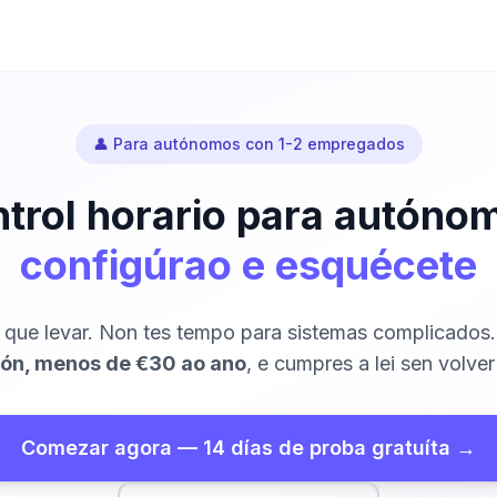
👤 Para autónomos con 1-2 empregados
trol horario para autóno
configúrao e esquécete
 que levar. Non tes tempo para sistemas complicados
ión, menos de €30 ao ano
, e cumpres a lei sen volver
Comezar agora — 14 días de proba gratuíta →