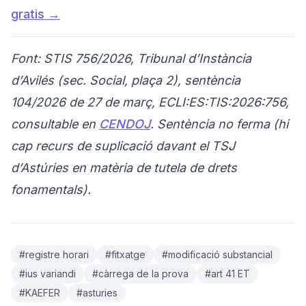
gratis →
Font: STIS 756/2026, Tribunal d’Instància
d’Avilés (sec. Social, plaça 2), sentència
104/2026 de 27 de març, ECLI:ES:TIS:2026:756,
consultable en
CENDOJ
. Sentència no ferma (hi
cap recurs de suplicació davant el TSJ
d’Astúries en matèria de tutela de drets
fonamentals).
#registre horari
#fitxatge
#modificació substancial
#ius variandi
#càrrega de la prova
#art 41 ET
#KAEFER
#asturies