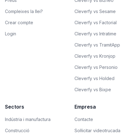
Preus
Cleverfy vs Bizneo
Compleixes la llei?
Cleverfy vs Sesame
Crear compte
Cleverfy vs Factorial
Login
Cleverfy vs Intratime
Cleverfy vs TramitApp
Cleverfy vs Kronjop
Cleverfy vs Personio
Cleverfy vs Holded
Cleverfy vs Bixpe
Sectors
Empresa
Indústria i manufactura
Contacte
Construcció
Sol·licitar videotrucada