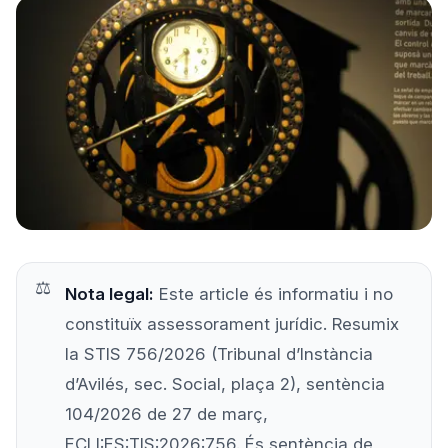
Prova'l gratis
Nota legal:
Este article és informatiu i no
constituïx assessorament jurídic. Resumix
la STIS 756/2026 (Tribunal d’Instància
d’Avilés, sec. Social, plaça 2), sentència
104/2026 de 27 de març,
ECLI:ES:TIS:2026:756. És sentència de