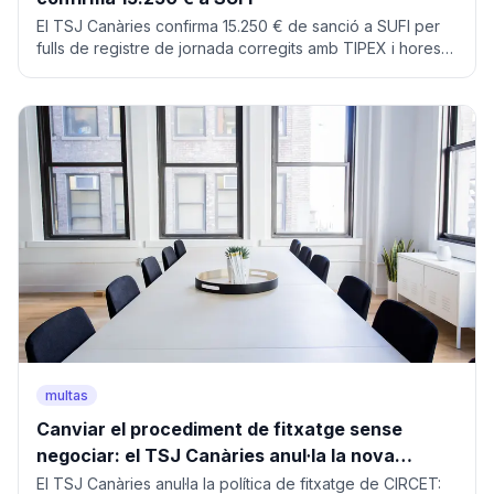
El TSJ Canàries confirma 15.250 € de sanció a SUFI per
fulls de registre de jornada corregits amb TIPEX i hores
extres nocturnes no pagades. Anàlisi.
multas
Canviar el procediment de fitxatge sense
negociar: el TSJ Canàries anul·la la nova
política de CIRCET
El TSJ Canàries anul·la la política de fitxatge de CIRCET: