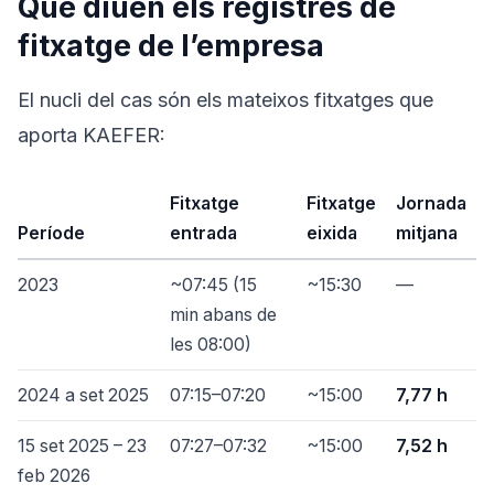
Què diuen els registres de
fitxatge de l’empresa
El nucli del cas són els mateixos fitxatges que
aporta KAEFER:
Fitxatge
Fitxatge
Jornada
Període
entrada
eixida
mitjana
2023
~07:45 (15
~15:30
—
min abans de
les 08:00)
2024 a set 2025
07:15–07:20
~15:00
7,77 h
15 set 2025 – 23
07:27–07:32
~15:00
7,52 h
feb 2026