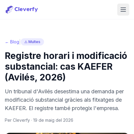
Obri
|
← Blog
⚠️ Multes
Registre horari i modificació
substancial: cas KAEFER
(Avilés, 2026)
Un tribunal d'Avilés desestima una demanda per
modificació substancial gràcies als fitxatges de
KAEFER. El registre també protegix l'empresa.
Per Cleverfy ·
19 de maig del 2026
Iniciar sessió