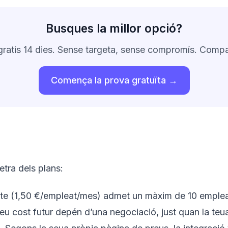
Busques la millor opció?
gratis 14 dies. Sense targeta, sense compromís. Compa
Comença la prova gratuïta →
etra dels plans:
ite (1,50 €/empleat/mes) admet un màxim de 10 empleats.
 teu cost futur depén d’una negociació, just quan la te