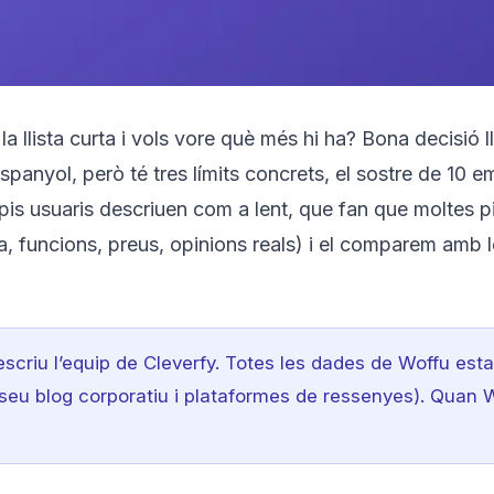
la llista curta i vols vore què més hi ha? Bona decisió 
panyol, però té tres límits concrets, el sostre de 10 em
ropis usuaris descriuen com a lent, que fan que moltes
a, funcions, preus, opinions reals) i el comparem amb l
scriu l’equip de Cleverfy. Totes les dades de Woffu estan
 seu blog corporatiu i plataformes de ressenyes). Quan W