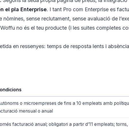
.
Segons la seua pròpia pàgina de preus, la integració 
 el pla Enterprise
. I tant Pro com Enterprise es fac
 nòmines, sense reclutament, sense avaluació de l’exer
 Woffu no és el teu producte (i les suites completes 
tida en ressenyes: temps de resposta lents i absència 
ondicions
Autònoms o microempreses de fins a 10 empleats amb polítiques
acturació mensual o anual
omés facturació anual; obligatori a partir d’11 empleats; torns, ro