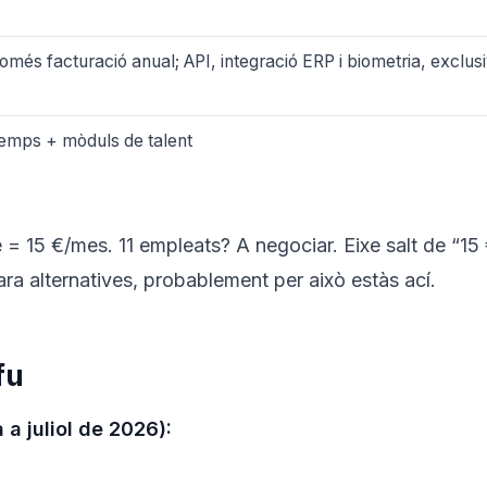
omés facturació anual; API, integració ERP i biometria, exclusi
emps + mòduls de talent
 = 15 €/mes. 11 empleats? A negociar. Eixe salt de “15
ra alternatives, probablement per això estàs ací.
fu
a juliol de 2026):