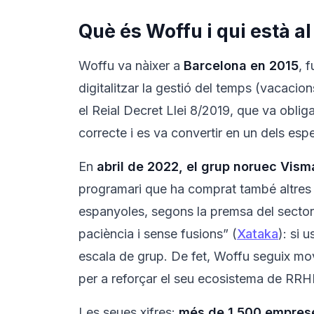
Què és Woffu i qui està al
Woffu va nàixer a
Barcelona en 2015
, 
digitalitzar la gestió del temps (vacaci
el Reial Decret Llei 8/2019, que va oblig
correcte i es va convertir en un dels espe
En
abril de 2022, el grup noruec Vis
programari que ha comprat també altres
espanyoles, segons la premsa del sector
paciència i sense fusions” (
Xataka
): si 
escala de grup. De fet, Woffu seguix mo
per a reforçar el seu ecosistema de RRH
Les seues xifres:
més de 1.500 empreses