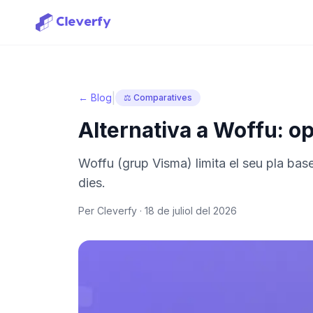
|
← Blog
⚖️ Comparatives
Alternativa a Woffu: o
Woffu (grup Visma) limita el seu pla base
dies.
Per Cleverfy ·
18 de juliol del 2026
Iniciar sessió