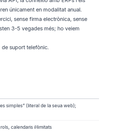
via API, la connexió amb ERPs i els
turen únicament en modalitat anual.
cici, sense firma electrònica, sense
costen 3-5 vegades més; ho veiem
de suport telefònic.
 simples” (literal de la seua web);
ls, calendaris il·limitats