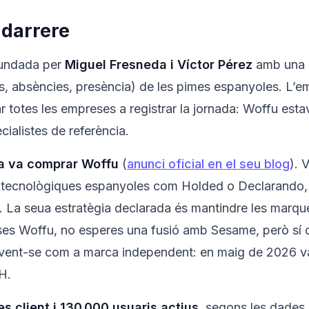
 darrere
fundada per
Miguel Fresneda i Víctor Pérez
amb una i
ons, absències, presència) de les pimes espanyoles. L’e
ar totes les empreses a registrar la jornada: Woffu est
cialistes de referència.
ma va comprar Woffu
(
anunci oficial en el seu blog
). 
 tecnològiques espanyoles com Holded o Declarando, m
. La seua estratègia declarada és mantindre les marq
uses Woffu, no esperes una fusió amb Sesame, però sí 
vent-se com a marca independent: en maig de 2026 va 
H.
 client i 130.000 usuaris actius
, segons les dades 