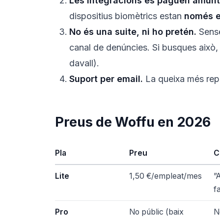
Les integracions es paguen amunt
dispositius biomètrics estan
només en
No és una suite, ni ho pretén.
Sense
canal de denúncies. Si busques això,
davall).
Suport per email.
La queixa més repe
Preus de Woffu en 2026
Pla
Preu
C
Lite
1,50 €/empleat/mes
”
f
Pro
No públic (baix
N