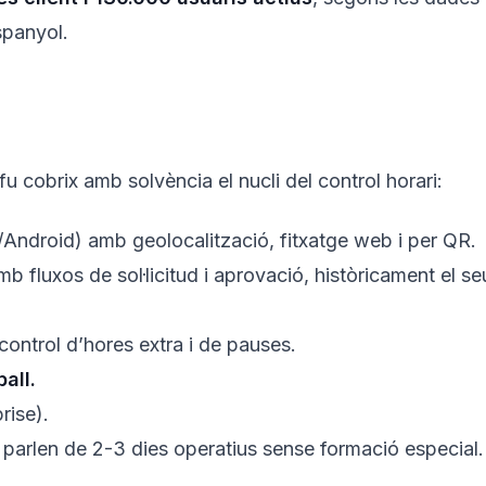
spanyol.
u cobrix amb solvència el nucli del control horari:
Android) amb geolocalització, fitxatge web i per QR.
b fluxos de sol·licitud i aprovació, històricament el 
 control d’hores extra i de pauses.
all.
rise).
 parlen de 2-3 dies operatius sense formació especial.