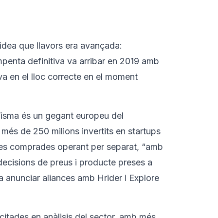
dea que llavors era avançada:
mpenta definitiva va arribar en 2019 amb
ava en el lloc correcte en el moment
Visma és un gegant europeu del
és de 250 milions invertits en startups
ues comprades operant per separat, “amb
decisions de preus i producte preses a
anunciar aliances amb Hrider i Explore
citades en anàlisis del sector, amb més