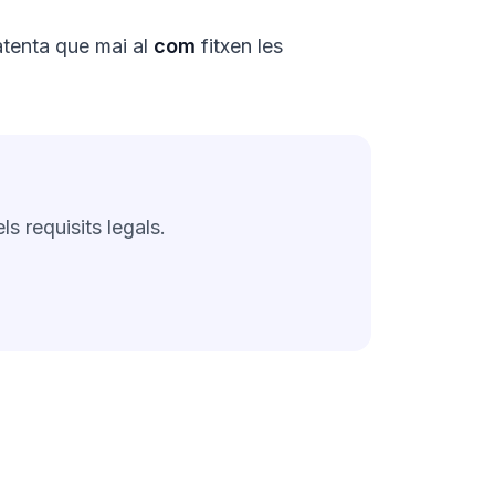
 atenta que mai al
com
fitxen les
s requisits legals.