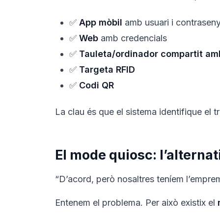
✅
App mòbil
amb usuari i contrasen
✅
Web
amb credencials
✅
Tauleta/ordinador compartit am
✅
Targeta RFID
✅
Codi QR
La clau és que el sistema identifique el 
El mode quiosc: l’alternat
“D’acord, però nosaltres teníem l’emprem
Entenem el problema. Per això existix el