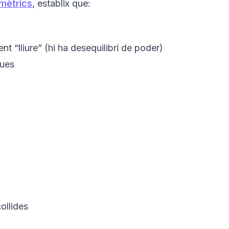
omètrics
, establix que:
nt “lliure” (hi ha desequilibri de poder)
ques
ollides