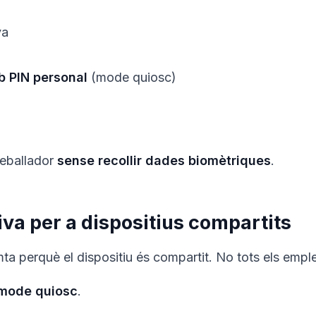
ya
b PIN personal
(mode quiosc)
treballador
sense recollir dades biomètriques
.
iva per a dispositius compartits
ta perquè el dispositiu és compartit. No tots els empl
mode quiosc
.