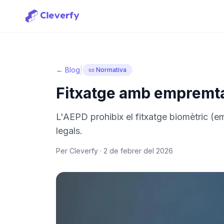
|
← Blog
📜 Normativa
Fitxatge amb empremta d
L'AEPD prohibix el fitxatge biomètric (em
legals.
Per Cleverfy ·
2 de febrer del 2026
Iniciar sessió