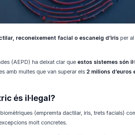
ilar, reconeixement facial o escaneig d’iris
per al
ades (AEPD) ha deixat clar que
estos sistemes són il·
es amb multes que van superar els
2 milions d’euros 
ic és il·legal?
 biomètriques (empremta dactilar, iris, trets facials) c
 excepcions molt concretes.