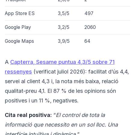
App Store ES
3,5/5
497
Google Play
3,2/5
2060
Google Maps
3,9/5
64
A
Capterra, Sesame puntua 4,3/5 sobre 71
ressenyes
(verificat juliol 2026): facilitat d’ús 4,4,
servei al client 4,3 i, la nota més baixa, relació
qualitat-preu 4,1. El 87 % de les opinions són
positives i un 11 %, negatives.
Cita real positiva:
“
El control de tota la
informació que necessito en un sol lloc. Una
interfície intuïtiva i dinàmica.
”