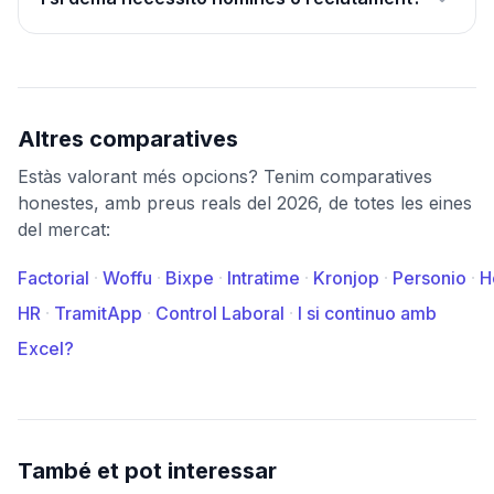
Altres comparatives
Estàs valorant més opcions? Tenim comparatives
honestes, amb preus reals del 2026, de totes les eines
del mercat:
Factorial
·
Woffu
·
Bixpe
·
Intratime
·
Kronjop
·
Personio
·
H
HR
·
TramitApp
·
Control Laboral
·
I si continuo amb
Excel?
També et pot interessar