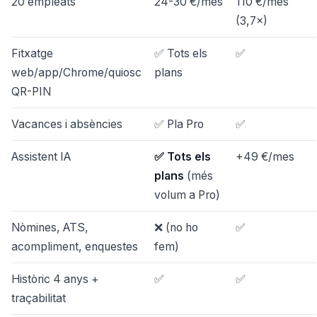
20 empleats
24-30 €/mes
110 €/mes
(3,7×)
Fitxatge
✅ Tots els
✅
web/app/Chrome/quiosc
plans
QR-PIN
Vacances i absències
✅ Pla Pro
✅
Assistent IA
✅ Tots els
+49 €/mes
plans
(més
volum a Pro)
Nòmines, ATS,
❌ (no ho
✅
acompliment, enquestes
fem)
Històric 4 anys +
✅
✅
traçabilitat