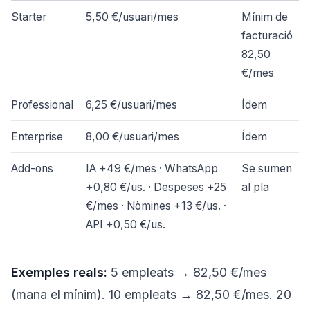
Starter
5,50 €/usuari/mes
Mínim de
facturació
82,50
€/mes
Professional
6,25 €/usuari/mes
Ídem
Enterprise
8,00 €/usuari/mes
Ídem
Add-ons
IA +49 €/mes · WhatsApp
Se sumen
+0,80 €/us. · Despeses +25
al pla
€/mes · Nòmines +13 €/us. ·
API +0,50 €/us.
Exemples reals:
5 empleats → 82,50 €/mes
(mana el mínim). 10 empleats → 82,50 €/mes. 20