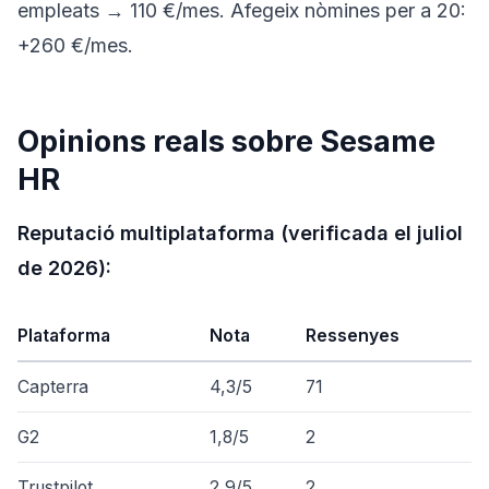
empleats → 110 €/mes. Afegeix nòmines per a 20:
+260 €/mes.
Opinions reals sobre Sesame
HR
Reputació multiplataforma (verificada el juliol
de 2026):
Plataforma
Nota
Ressenyes
Capterra
4,3/5
71
G2
1,8/5
2
Trustpilot
2,9/5
2