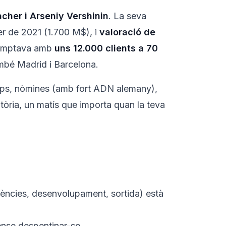
her i Arseniy Vershinin
. La seva
er de 2021 (1.700 M$), i
valoració de
comptava amb
uns 12.000 clients a 70
mbé Madrid i Barcelona.
emps, nòmines (amb fort ADN alemany),
tòria, un matís que importa quan la teva
bsències, desenvolupament, sortida) està
ense despentinar-se.