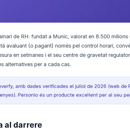
mari de RH: fundat a Munic, valorat en 8.500 milions 
stà avaluant (o pagant) només pel control horari, con
esura en setmanes i el seu centre de gravetat regulator
es alternatives per a cada cas.
everfy, amb dades verificades el juliol de 2026 (web de
nyes). Personio és un producte excel·lent per al seu perf
a al darrere