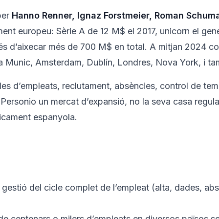
er
Hanno Renner, Ignaz Forstmeier, Roman Schumac
ement europeu: Sèrie A de 12 M$ el 2017, unicorn el gen
s d’aixecar més de 700 M$ en total. A mitjan 2024 
 a Munic, Amsterdam, Dublín, Londres, Nova York, i ta
des d’empleats, reclutament, absències, control de t
a Personio un mercat d’expansió, no la seva casa regula
ficament espanyola.
 gestió del cicle complet de l’empleat (alta, dades, a
de centenars o milers d’empleats en diversos països s