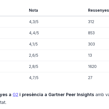
Nota
Ressenyes
4,3/5
312
4,4/5
853
4,1/5
303
2,6/5
13
2,8/5
1620
4,7/5
27
nyes a
G2
i presència a Gartner Peer Insights
amb va
tat.