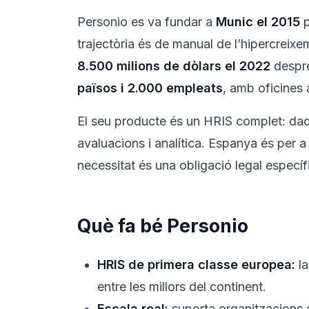
Personio es va fundar a
Munic el 2015
p
trajectòria és de manual de l’hipercreix
8.500 milions de dòlars el 2022
despré
països i 2.000 empleats
, amb oficines
El seu producte és un HRIS complet: da
avaluacions i analítica. Espanya és per 
necessitat és una obligació legal especí
Què fa bé Personio
HRIS de primera classe europea:
la
entre les millors del continent.
Escala real:
suporta organitzacions 