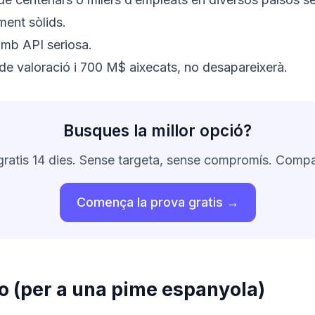
ent sòlids.
amb API seriosa.
 valoració i 700 M$ aixecats, no desapareixerà.
Busques la millor opció?
gratis 14 dies. Sense targeta, sense compromís. Compa
Comença la prova gratis →
o (per a una pime espanyola)